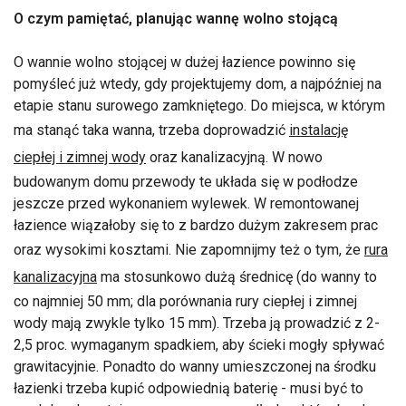
O czym pamiętać, planując wannę wolno stojącą
O wannie wolno stojącej w dużej łazience powinno się
pomyśleć już wtedy, gdy projektujemy dom, a najpóźniej na
etapie stanu surowego zamkniętego. Do miejsca, w którym
ma stanąć taka wanna, trzeba doprowadzić
instalację
ciepłej i zimnej wody
oraz kanalizacyjną. W nowo
budowanym domu przewody te układa się w podłodze
jeszcze przed wykonaniem wylewek. W remontowanej
łazience wiązałoby się to z bardzo dużym zakresem prac
oraz wysokimi kosztami. Nie zapomnijmy też o tym, że
rura
kanalizacyjna
ma stosunkowo dużą średnicę (do wanny to
co najmniej 50 mm; dla porównania rury ciepłej i zimnej
wody mają zwykle tylko 15 mm). Trzeba ją prowadzić z 2-
2,5 proc. wymaganym spadkiem, aby ścieki mogły spływać
grawitacyjnie. Ponadto do wanny umieszczonej na środku
łazienki trzeba kupić odpowiednią baterię - musi być to