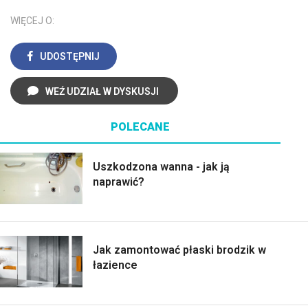
WIĘCEJ O:
UDOSTĘPNIJ
WEŹ UDZIAŁ W DYSKUSJI
POLECANE
Uszkodzona wanna - jak ją
naprawić?
Jak zamontować płaski brodzik w
łazience