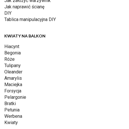
Jak założyć warzywnik
Jak naprawić ścianę
DIY
Tablica manipulacyjna DIY
KWIATY NA BALKON
Hiacynt
Begonia
Róże
Tulipany
Oleander
Amarylis
Maciejka
Forsycja
Pelargonie
Bratki
Petunia
Werbena
Kwiaty