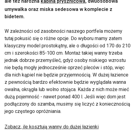
ale też narożna
kabina prysznicowa,
dwuosobowa
umywalka oraz miska sedesowa w komplecie z
bidetem.
W zależności od zasobności naszego portfela możemy
tutaj pokusić się o różne opcje. Do wyboru mamy zatem
klasyczny model prostokątny, ale o długości od 170 do 210
cm i szerokości 85-100 cm. Montaż takiej wanny trzeba
jednak dobrze przemyśleć, gdyż osoby niskiego wzrostu
nie będą mogły jednocześnie oprzeć pleców i stóp, więc
dla nich kąpiel nie będzie przyjemnością. W dużej łazience
z pewnością bardzo efektownie będzie wyglądała wanna
owalna, okrągła lub wolno stojąca. Każda z nich może mieć
dużą pojemność - nawet ponad 400 l. Jeśli więc dom jest
podłączony do szamba, musimy się liczyć z koniecznością
jego częstego opróżniania.
Zobacz, ile kosztują wanny do dużej łazienki