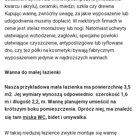
kwarcu i akrylu), ceramiki, miedzi, szkła czy drewna.
Kupując wannę, zwróćmy uwagę, za jakie wyposażenie lub
udogodnienia musimy dopłacić. W niektórych firmach w
cenie jest stelaż montażowy lub nogi. Natomiast uchwyty
ułatwiające wchodzenie, zagłówki, specjalne powłoki
ułatwiające czyszczenie, antypoślizgowe lub ryflowane
dno, czy też półki na kosmetyki bywają fabrycznym
wyposażeniem jedynie w najdroższych wannach.
Wanna do małej łazienki
Nasza przykładowa mała łazienka ma powierzchnię 3,5
m2. Jej wymiary wynoszą odpowiednio: szerokość 1,6
m i długość 2,2, m. Wannę planujemy umieścić na
krótszym boku pomieszczenia. Oprócz niej, ma znaleźć
się tam
miska WC,
bidet i umywalka.
W takiej niedużej łazience zwykle montuje się wannę