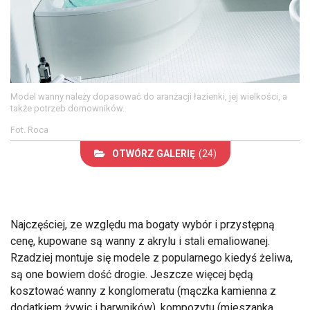
Model wanny należy dopasować do aranżacji łazienki, jej wielkości, a
także potrzeb domowników.
Fot. Roca
OTWÓRZ GALERIĘ
(24)
Najczęściej, ze względu ma bogaty wybór i przystępną
cenę, kupowane są wanny z akrylu i stali emaliowanej.
Rzadziej montuje się modele z popularnego kiedyś żeliwa,
są one bowiem dość drogie. Jeszcze więcej będą
kosztować wanny z konglomeratu (mączka kamienna z
dodatkiem żywic i barwników), kompozytu (mieszanka