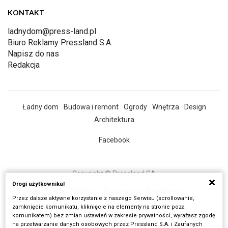
KONTAKT
ladnydom@press-land.pl
Biuro Reklamy Pressland S.A.
Napisz do nas
Redakcja
Ładny dom
Budowa i remont
Ogrody
Wnętrza
Design
Architektura
Facebook
Copyright © Pressland SA
Drogi użytkowniku!
O Nas
Reklama
Prywatność
Regulamin
Przez dalsze aktywne korzystanie z naszego Serwisu (scrollowanie,
Wszystkie artykuły
zamknięcie komunikatu, kliknięcie na elementy na stronie poza
komunikatem) bez zmian ustawień w zakresie prywatności, wyrażasz zgodę
Realizacja:
Fancybox.pl
na przetwarzanie danych osobowych przez Pressland S.A. i Zaufanych