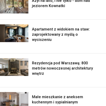
Azyl na lato, i nie tylko - dom nad
jeziorem Kownatki
Apartament z widokiem na staw:
zaprojektowany z myślą o
wyciszeniu
Rezydencja pod Warszawą: 800
metrów nowoczesnej architektury
wnętrz
Małe mieszkanie z aneksem
kuchennym i sypialnianym