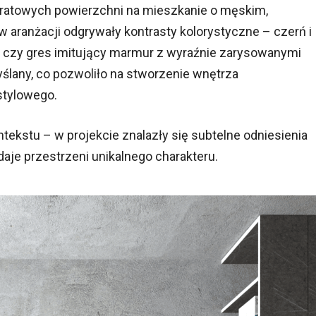
dratowych powierzchni na mieszkanie o męskim,
aranżacji odgrywały kontrasty kolorystyczne – czerń i
ton czy gres imitujący marmur z wyraźnie zarysowanymi
yślany, co pozwoliło na stworzenie wnętrza
stylowego.
ntekstu – w projekcie znalazły się subtelne odniesienia
odaje przestrzeni unikalnego charakteru.