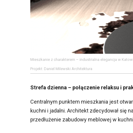
Mieszkanie z charakterem – industrialna elegancja w Katow
Projekt: Daniel Milewski Architektura
Strefa dzienna – połączenie relaksu i pra
Centralnym punktem mieszkania jest otwarta
kuchni i jadalni. Architekt zdecydował się n
przedłużenie zabudowy meblowej w kuchni