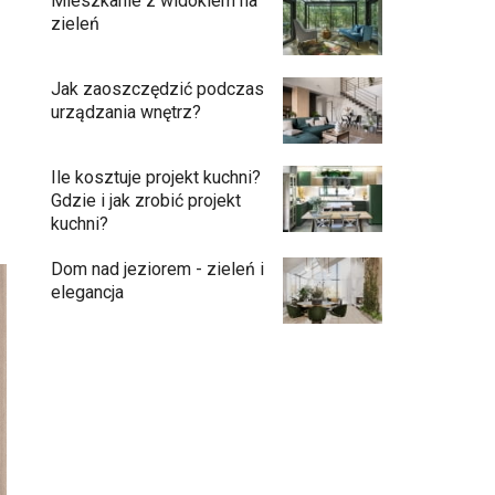
Mieszkanie z widokiem na
zieleń
Jak zaoszczędzić podczas
urządzania wnętrz?
Ile kosztuje projekt kuchni?
Gdzie i jak zrobić projekt
kuchni?
Dom nad jeziorem - zieleń i
elegancja
Podłogi: pomysły na wykończenie
Ściany - co jest modne?
Kuchnia bez odcisków palców – estetyka,
która ułatwia codzienne użytkowanie