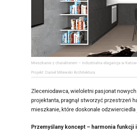
Mieszkanie z charakterem – industrialna elegancja w Katow
Projekt: Daniel Milewski Architektura
Zleceniodawca, wieloletni pasjonat nowych 
projektanta, pragnął stworzyć przestrzeń h
mieszkanie, które doskonale odzwierciedla 
Przemyślany koncept – harmonia funkcji i