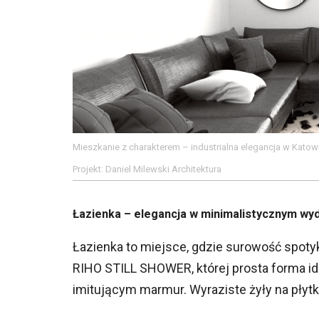
Mieszkanie z charakterem – industrialna elegancja w Katow
Projekt: Daniel Milewski Architektura
Łazienka – elegancja w minimalistycznym wy
Łazienka to miejsce, gdzie surowość spot
RIHO STILL SHOWER, której prosta forma id
imitującym marmur. Wyraziste żyły na płytk