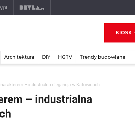
KIOSK 
Architektura
DIY
HGTV
Trendy budowlane
charakterem – industrialna elegancja w Katowicach
erem – industrialna
ach