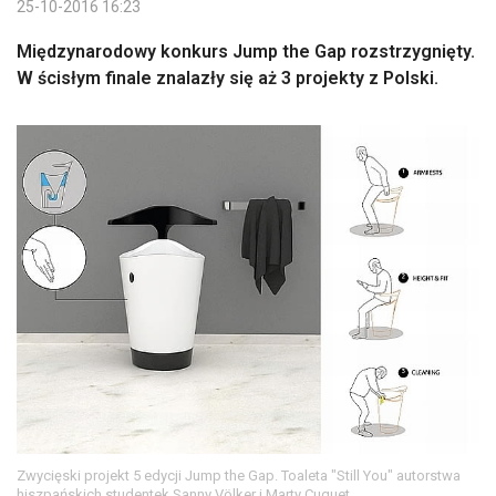
25-10-2016 16:23
Międzynarodowy konkurs Jump the Gap rozstrzygnięty.
W ścisłym finale znalazły się aż 3 projekty z Polski.
Zwycięski projekt 5 edycji Jump the Gap. Toaleta "Still You" autorstwa
hiszpańskich studentek Sanny Völker i Marty Cuquet.