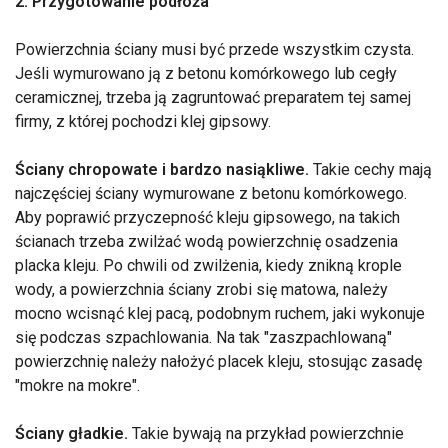
2. Przygotowanie podłoża
Powierzchnia ściany musi być przede wszystkim czysta.
Jeśli wymurowano ją z betonu komórkowego lub cegły
ceramicznej, trzeba ją zagruntować preparatem tej samej
firmy, z której pochodzi klej gipsowy.
Ściany chropowate i bardzo nasiąkliwe.
Takie cechy mają
najczęściej ściany wymurowane z betonu komórkowego.
Aby poprawić przyczepność kleju gipsowego, na takich
ścianach trzeba zwilżać wodą powierzchnię osadzenia
placka kleju. Po chwili od zwilżenia, kiedy znikną krople
wody, a powierzchnia ściany zrobi się matowa, należy
mocno wcisnąć klej pacą, podobnym ruchem, jaki wykonuje
się podczas szpachlowania. Na tak "zaszpachlowaną"
powierzchnię należy nałożyć placek kleju, stosując zasadę
"mokre na mokre".
Ściany gładkie.
Takie bywają na przykład powierzchnie