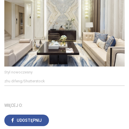
Styl nowoczesny
zhu difeng/Shutterstock
WIĘCEJ O:
UDOSTĘPNIJ