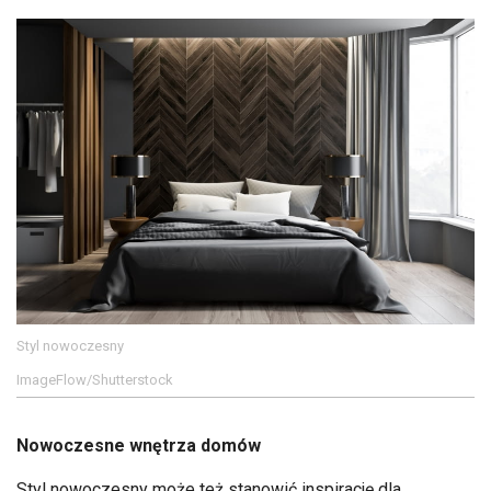
Styl nowoczesny
ImageFlow/Shutterstock
Nowoczesne wnętrza domów
Styl nowoczesny może też stanowić inspirację dla