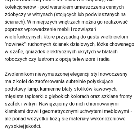
kolekcjonerów - pod warunkiem umieszczenia cennych
zdobyczy w witrynach (stojących lub podwieszanych na
ścianach). W mniejszych wnętrzach można go realizować
poprzez wprowadzenie mebli i rozwiązań
wielofunkcyjnych, które przypadną do gustu wielbicielom
"nowinek": ruchomych ścianek działowych, łóżka chowanego
w szafie, gniazdek elektrycznych ukrytych w blatach
roboczych czy lustrom z opcją telewizora i radia.
Zwolennikom niewymuszonej elegancji styl nowoczesny
ma z kolei do zaoferowania subtelnie połyskujące
podstawy lamp, kamienne blaty stolików kawowych,
mięsiste tapicerki o głębokich kolorach oraz szklane fronty
szafek i witryn. Nawiązujemy do nich chromowanymi
klamkami drzwi i geometrycznymi uchwytami meblowymi -
ale ponad wszystko liczą się materiały wykończeniowe
wysokiej jakości.