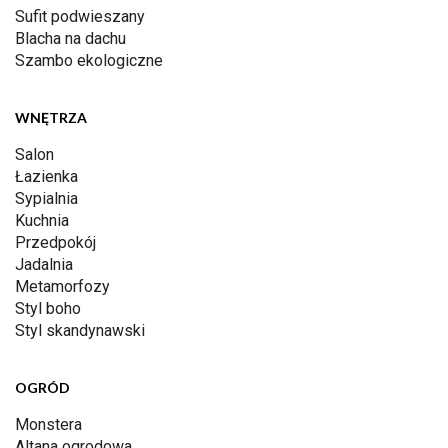
Sufit podwieszany
Blacha na dachu
Szambo ekologiczne
WNĘTRZA
Salon
Łazienka
Sypialnia
Kuchnia
Przedpokój
Jadalnia
Metamorfozy
Styl boho
Styl skandynawski
OGRÓD
Monstera
Altana ogrodowa