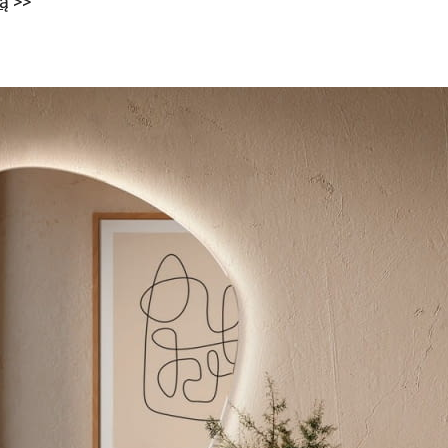
zą
>>