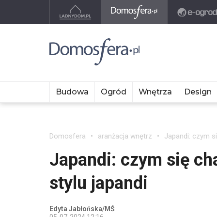
Budowa
Ogród
Wnętrza
Design
Domosfera
aranżacja wnętrz
Japandi: czym si
Japandi: czym się ch
stylu japandi
Edyta Jabłońska/MŚ