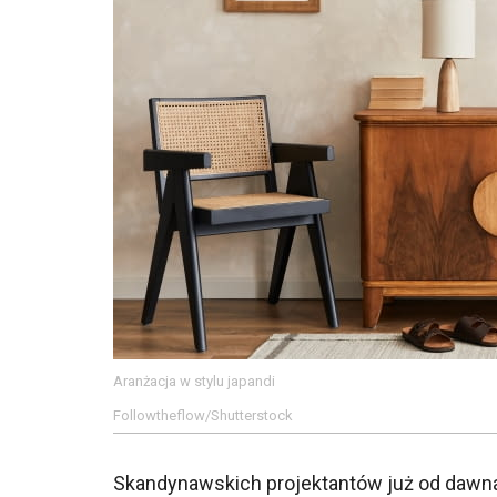
Aranżacja w stylu japandi
Followtheflow/Shutterstock
Skandynawskich projektantów już od dawna