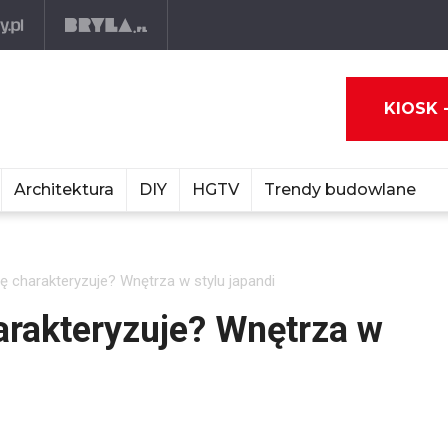
KIOSK 
Architektura
DIY
HGTV
Trendy budowlane
ę charakteryzuje? Wnętrza w stylu japandi
arakteryzuje? Wnętrza w