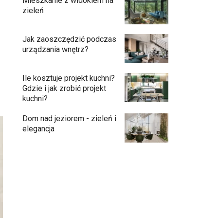
Mieszkanie z widokiem na
zieleń
Jak zaoszczędzić podczas
urządzania wnętrz?
Ile kosztuje projekt kuchni?
Gdzie i jak zrobić projekt
kuchni?
Dom nad jeziorem - zieleń i
elegancja
Przedpokój długi i wąski - jak go
zaaranżować?
Soczysta kuchnia – jak stworzyć wnętrze
pełne życia i stylu?