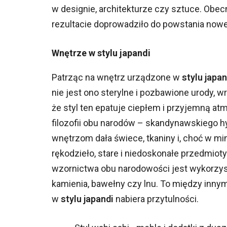
w designie, architekturze czy sztuce. Obe
rezultacie doprowadziło do powstania no
Wnętrze w stylu japandi
Patrząc na wnętrz urządzone w
stylu japan
nie jest ono sterylne i pozbawione urody, wr
że styl ten epatuje ciepłem i przyjemną a
filozofii obu narodów – skandynawskiego hy
wnętrzom dała świece, tkaniny i, choć w mi
rękodzieło, stare i niedoskonałe przedmi
wzornictwa obu narodowości jest wykorzys
kamienia, bawełny czy lnu. To między inn
w
stylu japandi
nabiera przytulności.