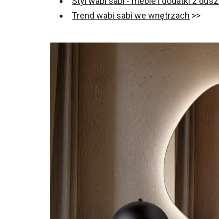
Styl wabi sabi - meble i dodatki z dus
Trend wabi sabi we wnętrzach
>>