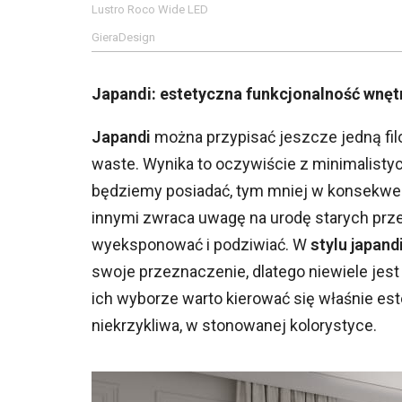
Lustro Roco Wide LED
GieraDesign
Japandi: estetyczna funkcjonalność wnęt
Japandi
można przypisać jeszcze jedną filo
waste. Wynika to oczywiście z minimalisty
będziemy posiadać, tym mniej w konsekwencj
innymi zwraca uwagę na urodę starych prze
wyeksponować i podziwiać. W
stylu japand
swoje przeznaczenie, dlatego niewiele jest
ich wyborze warto kierować się właśnie est
niekrzykliwa, w stonowanej kolorystyce.