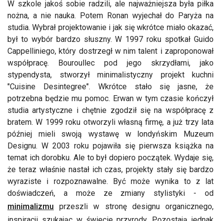
W szkole jakoś sobie radzili, ale najważniejsza była piłka
nożna, a nie nauka. Potem Ronan wyjechał do Paryża na
studia. Wybrał projektowanie i jak się wkrótce miało okazać,
był to wybór bardzo słuszny. W 1997 roku spotkał Guido
Cappelliniego, który dostrzegł w nim talent i zaproponował
współpracę. Bouroullec pod jego skrzydłami, jako
stypendysta, stworzył minimalistyczny projekt kuchni
"Cuisine Desintegree". Wkrótce stało się jasne, że
potrzebna będzie mu pomoc. Erwan w tym czasie kończył
studia artystyczne i chętnie zgodził się na współpracę z
bratem. W 1999 roku otworzyli własną firmę, a już trzy lata
później mieli swoją wystawę w londyńskim Muzeum
Designu. W 2003 roku pojawiła się pierwsza książka na
temat ich dorobku. Ale to był dopiero początek. Wydaje się,
że teraz właśnie nastał ich czas, projekty stały się bardzo
wyraziste i rozpoznawalne. Być może wynika to z lat
doświadczeń, a może ze zmiany stylistyki - od
minimalizmu
przeszli w stronę designu organicznego,
inspiracji szukając w świecie przyrody. Pozostają jednak