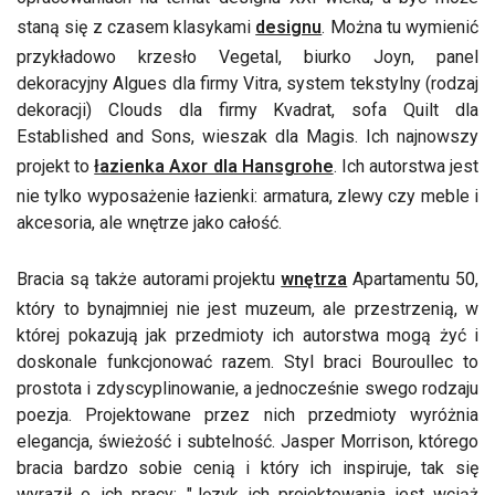
staną się z czasem klasykami
designu
. Można tu wymienić
przykładowo krzesło Vegetal, biurko Joyn, panel
dekoracyjny Algues dla firmy Vitra, system tekstylny (rodzaj
dekoracji) Clouds dla firmy Kvadrat, sofa Quilt dla
Established and Sons, wieszak dla Magis. Ich najnowszy
projekt to
łazienka Axor dla Hansgrohe
. Ich autorstwa jest
nie tylko wyposażenie łazienki: armatura, zlewy czy meble i
akcesoria, ale wnętrze jako całość.
Bracia są także autorami projektu
wnętrza
Apartamentu 50,
który to bynajmniej nie jest muzeum, ale przestrzenią, w
której pokazują jak przedmioty ich autorstwa mogą żyć i
doskonale funkcjonować razem. Styl braci Bouroullec to
prostota i zdyscyplinowanie, a jednocześnie swego rodzaju
poezja. Projektowane przez nich przedmioty wyróżnia
elegancja, świeżość i subtelność. Jasper Morrison, którego
bracia bardzo sobie cenią i który ich inspiruje, tak się
wyraził o ich pracy: "Język ich projektowania jest wciąż