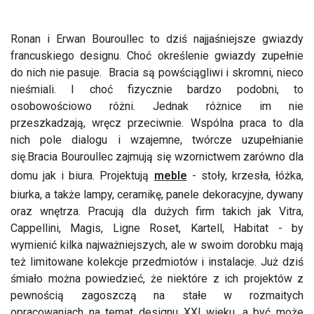
Ronan i Erwan Bouroullec to dziś najjaśniejsze gwiazdy
francuskiego designu. Choć określenie gwiazdy zupełnie
do nich nie pasuje. Bracia są powściągliwi i skromni, nieco
nieśmiali. I choć fizycznie bardzo podobni, to
osobowościowo różni. Jednak różnice im nie
przeszkadzają, wręcz przeciwnie. Wspólna praca to dla
nich pole dialogu i wzajemne, twórcze uzupełnianie
się.Bracia Bouroullec zajmują się wzornictwem zarówno dla
domu jak i biura. Projektują
meble
- stoły, krzesła, łóżka,
biurka, a także lampy, ceramikę, panele dekoracyjne, dywany
oraz wnętrza. Pracują dla dużych firm takich jak Vitra,
Cappellini, Magis, Ligne Roset, Kartell, Habitat - by
wymienić kilka najważniejszych, ale w swoim dorobku mają
też limitowane kolekcje przedmiotów i instalacje. Już dziś
śmiało można powiedzieć, że niektóre z ich projektów z
pewnością zagoszczą na stałe w rozmaitych
opracowaniach na temat designu XXI wieku, a być może