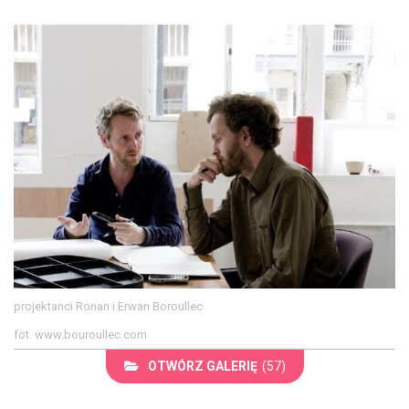
projektanci Ronan i Erwan Boroullec
fot. www.bouroullec.com
OTWÓRZ GALERIĘ
(57)