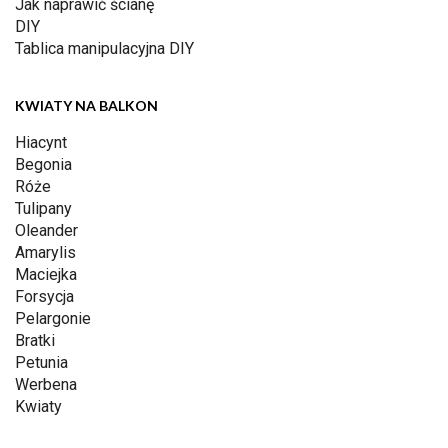
Jak naprawić ścianę
DIY
Tablica manipulacyjna DIY
KWIATY NA BALKON
Hiacynt
Begonia
Róże
Tulipany
Oleander
Amarylis
Maciejka
Forsycja
Pelargonie
Bratki
Petunia
Werbena
Kwiaty