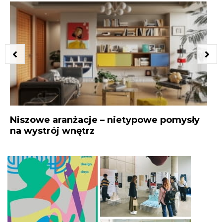
Niszowe aranżacje – nietypowe pomysły
Wr
na wystrój wnętrz
pr