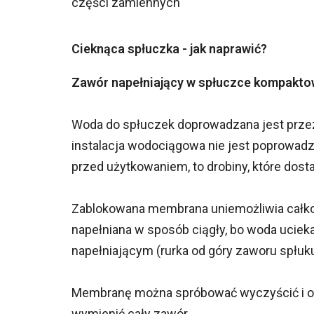
części zamiennych
Cieknąca spłuczka - jak naprawić?
Zawór napełniający w spłuczce kompaktow
Woda do spłuczek doprowadzana jest prze
instalacja wodociągowa nie jest poprowadz
przed użytkowaniem, to drobiny, które dos
Zablokowana membrana uniemożliwia całko
napełniana w sposób ciągły, bo woda ucie
napełniającym (rurka od góry zaworu spłuk
Membranę można spróbować wyczyścić i odka
wymienić cały zawór.