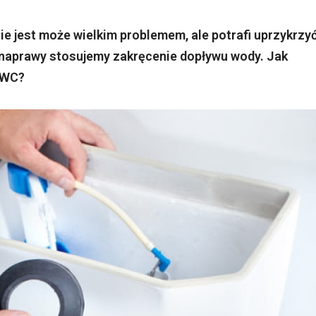
e jest może wielkim problemem, ale potrafi uprzykrzy
b naprawy stosujemy zakręcenie dopływu wody. Jak
 WC?