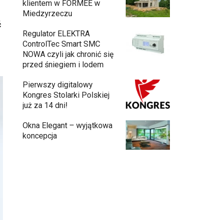
klientem w FORMEE w
Miedzyrzeczu
ć
Regulator ELEKTRA
ControlTec Smart SMC
NOWA czyli jak chronić się
przed śniegiem i lodem
Pierwszy digitalowy
Kongres Stolarki Polskiej
już za 14 dni!
Okna Elegant – wyjątkowa
koncepcja
Budowa domu z gotowych modułów
11:30
– jak przebiega cały proces?
Meble ogrodowe drewniane, metalowe
czy z technorattanu? Plusy i minusy