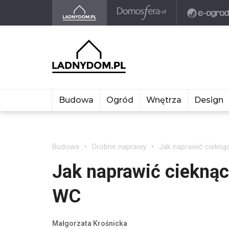
Budowa
Ogród
Wnętrza
Design
Budowa
Drobne naprawy
Jak naprawić ciekn
Jak naprawić ciekną
WC
Małgorzata Krośnicka