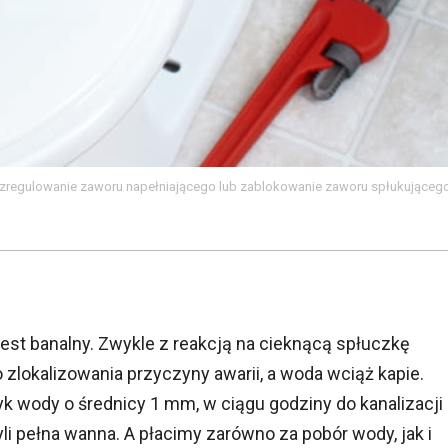
ozregulowanie zaworu napełniającego lub zablokowanie zaworu spłukującego
jest banalny. Zwykle z reakcją na cieknącą spłuczkę
 zlokalizowania przyczyny awarii, a woda wciąż kapie.
k wody o średnicy 1 mm, w ciągu godziny do kanalizacji
czyli pełna wanna. A płacimy zarówno za pobór wody, jak i