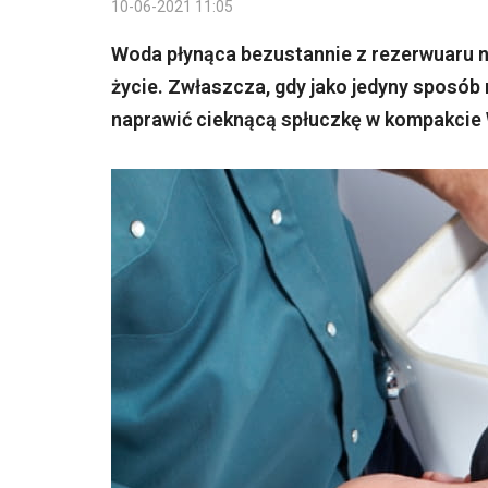
10-06-2021 11:05
Woda płynąca bezustannie z rezerwuaru ni
życie. Zwłaszcza, gdy jako jedyny sposó
naprawić cieknącą spłuczkę w kompakcie