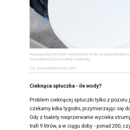
Najczęściej powodem wypływania wody ze spłuczki jest r
na przykład przez kostkę toaletową.
Fot. www.shutterstock.com
Cieknąca spłuczka - ile wody?
Problem cieknącej spłuczki tylko z pozoru 
czekamy kilka tygodni, przymierzając się do
Gdy z toalety nieprzerwanie wycieka strumy
trafi 9 litrów, a w ciągu doby - ponad 200, 