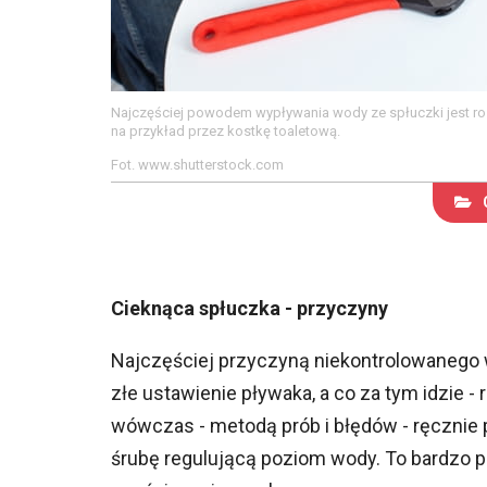
Najczęściej powodem wypływania wody ze spłuczki jest r
na przykład przez kostkę toaletową.
Fot. www.shutterstock.com
Cieknąca spłuczka - przyczyny
Najczęściej przyczyną niekontrolowanego 
złe ustawienie pływaka, a co za tym idzie 
wówczas - metodą prób i błędów - ręcznie
śrubę regulującą poziom wody. To bardzo 