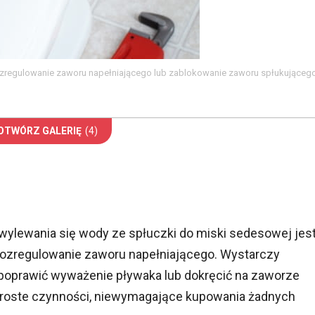
ozregulowanie zaworu napełniającego lub zablokowanie zaworu spłukującego
OTWÓRZ GALERIĘ
(4)
wylewania się wody ze spłuczki do miski sedesowej jes
- rozregulowanie zaworu napełniającego. Wystarczy
 poprawić wyważenie pływaka lub dokręcić na zaworze
proste czynności, niewymagające kupowania żadnych