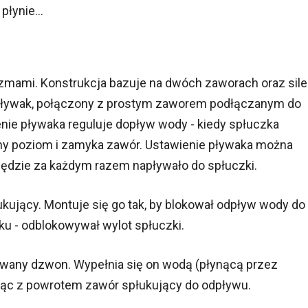
łynie...
mami. Konstrukcja bazuje na dwóch zaworach oraz sile
 pływak, połączony z prostym zaworem podłączanym do
e pływaka reguluje dopływ wody - kiedy spłuczka
ny poziom i zamyka zawór. Ustawienie pływaka można
będzie za każdym razem napływało do spłuczki.
ujący. Montuje się go tak, by blokował odpływ wody do
ku - odblokowywał wylot spłuczki.
wany dzwon. Wypełnia się on wodą (płynącą przez
ając z powrotem zawór spłukujący do odpływu.