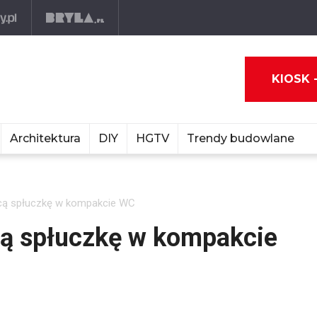
KIOSK 
Architektura
DIY
HGTV
Trendy budowlane
ącą spłuczkę w kompakcie WC
cą spłuczkę w kompakcie