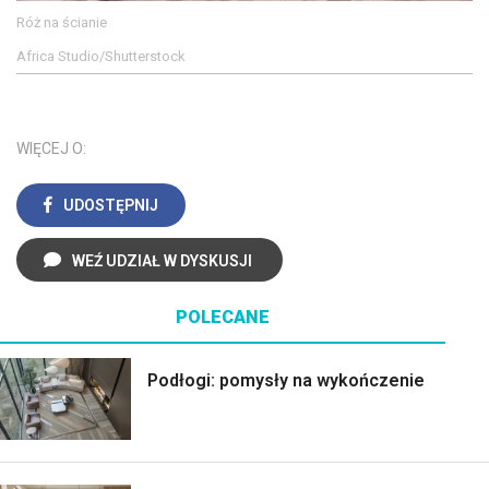
Róż na ścianie
Africa Studio/Shutterstock
WIĘCEJ O:
UDOSTĘPNIJ
WEŹ UDZIAŁ W DYSKUSJI
POLECANE
Podłogi: pomysły na wykończenie