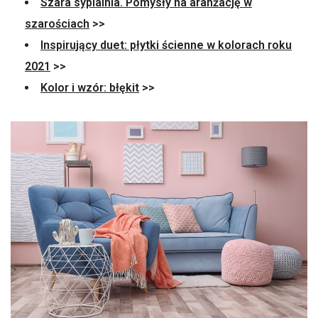
Szara sypialnia. Pomysły na aranżację w
szarościach
>>
Inspirujący duet: płytki ścienne w kolorach roku
2021
>>
Kolor i wzór: błękit
>>