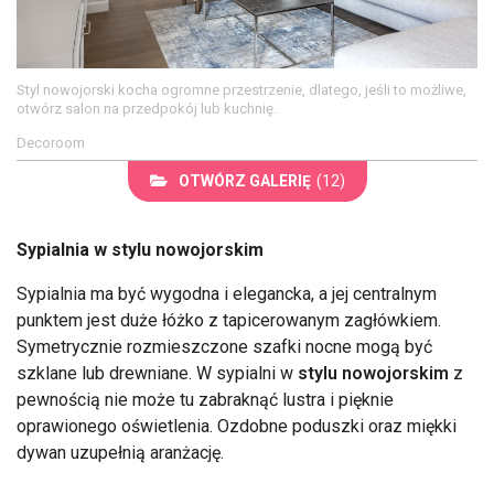
Styl nowojorski kocha ogromne przestrzenie, dlatego, jeśli to możliwe,
otwórz salon na przedpokój lub kuchnię.
Decoroom
OTWÓRZ GALERIĘ
(12)
Sypialnia w stylu nowojorskim
Sypialnia ma być wygodna i elegancka, a jej centralnym
punktem jest duże łóżko z tapicerowanym zagłówkiem.
Symetrycznie rozmieszczone szafki nocne mogą być
szklane lub drewniane. W sypialni w
stylu nowojorskim
z
pewnością nie może tu zabraknąć lustra i pięknie
oprawionego oświetlenia. Ozdobne poduszki oraz miękki
dywan uzupełnią aranżację.