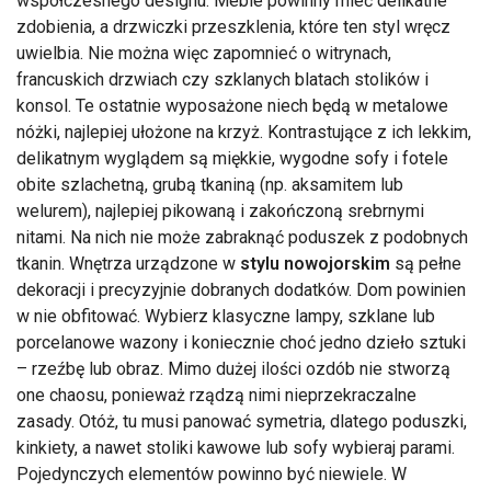
współczesnego designu. Meble powinny mieć delikatne
zdobienia, a drzwiczki przeszklenia, które ten styl wręcz
uwielbia. Nie można więc zapomnieć o witrynach,
francuskich drzwiach czy szklanych blatach stolików i
konsol. Te ostatnie wyposażone niech będą w metalowe
nóżki, najlepiej ułożone na krzyż. Kontrastujące z ich lekkim,
delikatnym wyglądem są miękkie, wygodne sofy i fotele
obite szlachetną, grubą tkaniną (np. aksamitem lub
welurem), najlepiej pikowaną i zakończoną srebrnymi
nitami. Na nich nie może zabraknąć poduszek z podobnych
tkanin. Wnętrza urządzone w
stylu nowojorskim
są pełne
dekoracji i precyzyjnie dobranych dodatków. Dom powinien
w nie obfitować. Wybierz klasyczne lampy, szklane lub
porcelanowe wazony i koniecznie choć jedno dzieło sztuki
– rzeźbę lub obraz. Mimo dużej ilości ozdób nie stworzą
one chaosu, ponieważ rządzą nimi nieprzekraczalne
zasady. Otóż, tu musi panować symetria, dlatego poduszki,
kinkiety, a nawet stoliki kawowe lub sofy wybieraj parami.
Pojedynczych elementów powinno być niewiele. W