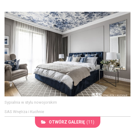
Sypialnia w stylu nowojorskim
SAS Wnętrza i Kuchnie
OTWÓRZ GALERIĘ
(11)