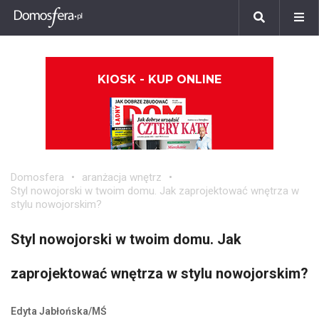
KIOSK - KUP ONLINE
Domosfera
aranżacja wnętrz
Styl nowojorski w twoim domu. Jak zaprojektować wnętrza w
stylu nowojorskim?
Styl nowojorski w twoim domu. Jak
zaprojektować wnętrza w stylu nowojorskim?
Edyta Jabłońska/MŚ