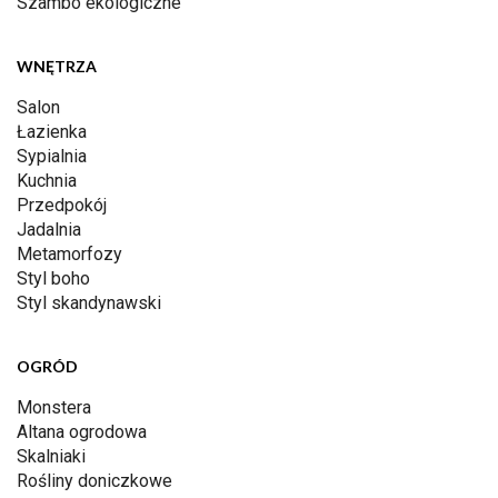
Szambo ekologiczne
WNĘTRZA
Salon
Łazienka
Sypialnia
Kuchnia
Przedpokój
Jadalnia
Metamorfozy
Styl boho
Styl skandynawski
OGRÓD
Monstera
Altana ogrodowa
Skalniaki
Rośliny doniczkowe