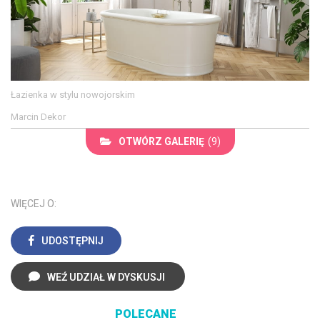
Łazienka w stylu nowojorskim
Marcin Dekor
OTWÓRZ GALERIĘ
(9)
WIĘCEJ O:
UDOSTĘPNIJ
WEŹ UDZIAŁ W DYSKUSJI
POLECANE