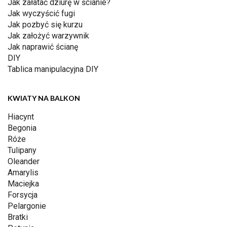
Jak załatać dziurę w ścianie?
Jak wyczyścić fugi
Jak pozbyć się kurzu
Jak założyć warzywnik
Jak naprawić ścianę
DIY
Tablica manipulacyjna DIY
KWIATY NA BALKON
Hiacynt
Begonia
Róże
Tulipany
Oleander
Amarylis
Maciejka
Forsycja
Pelargonie
Bratki