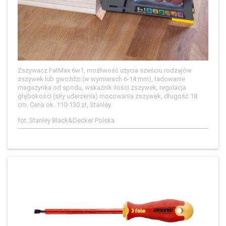
Zszywacz FatMax 6w1, możliwość użycia sześciu rodzajów
zszywek lub gwoździ (w wymiarach 6-14 mm), ładowanie
magazynka od spodu, wskaźnik ilości zszywek, regulacja
głębokości (siły uderzenia) mocowania zszywek, długość 18
cm. Cena ok. 110-130 zł, Stanley.
fot. Stanley Black&Decker Polska