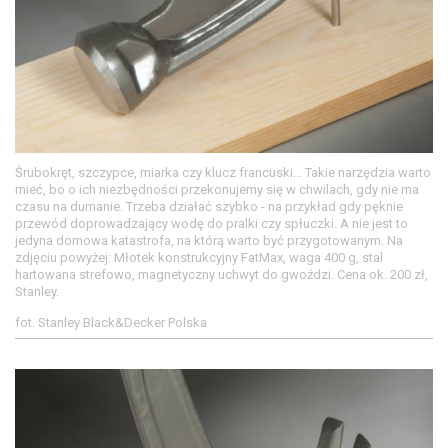
Śrubokręt, szczypce, miarka czy klucz francuski... Takie narzędzia warto
mieć, bo o ich niezbędności przekonujemy się w chwilach, gdy nie ma
czasu na dumanie. Trzeba działać szybko - na przykład gdy pęknie
przewód doprowadzający wodę do pralki czy spłuczki. A nie jest to
jedyna domowa katastrofa, na którą warto być przygotowanym. Na
zdjęciu powyżej: Młotek konstrukcyjny FatMax, waga 400 g, stal
hartowana strefowo, magnetyczny uchwyt do gwoździ. Cena ok. 200 zł,
Stanley.
fot. Stanley Black&Decker Polska