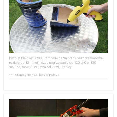
Pistolet klejowy GR90R, z możliwością pracy bezprzewodowej
(działa do 12 minut), czas nagrzewania do 120 st.C w 130
sekund, moc 25 W. Cena od 71 zł, Stanley.
fot. Stanley Black&Decker Polska