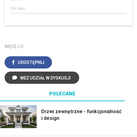
fot. Neo
WIĘCEJ O:
UDOSTĘPNIJ
WEŹ UDZIAŁ W DYSKUSJI
POLECANE
Drzwi zewnętrzne - funkcjonalność
i design