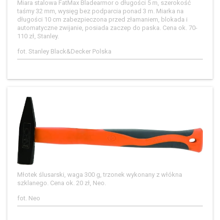
Miara stalowa FatMax Bladearmor o długości 5 m, szerokość
taśmy 32 mm, wysięg bez podparcia ponad 3 m. Miarka na
długości 10 cm zabezpieczona przed złamaniem, blokada i
automatyczne zwijanie, posiada zaczep do paska. Cena ok. 70-
110 zł, Stanley.
fot. Stanley Black&Decker Polska
Młotek ślusarski, waga 300 g, trzonek wykonany z włókna
szklanego. Cena ok. 20 zł, Neo.
fot. Neo