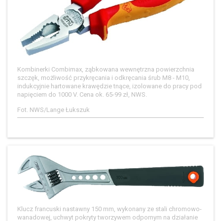
Kombinerki Combimax, ząbkowana wewnętrzna powierzchnia
szczęk, możliwość przykręcania i odkręcania śrub M8 - M10,
indukcyjnie hartowane krawędzie tnące, izolowane do pracy pod
napięciem do 1000 V. Cena ok. 65-99 zł, NWS.
Fot. NWS/Lange Łukszuk
Klucz francuski nastawny 150 mm, wykonany ze stali chromowo-
wanadowej, uchwyt pokryty tworzywem odpornym na działanie