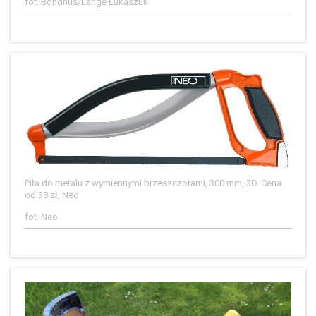
fot. Bondhus/Lange Łukaszuk
Piła do metalu z wymiennymi brzeszczotami, 300 mm, 3D. Cena
od 38 zł, Neo
fot. Neo