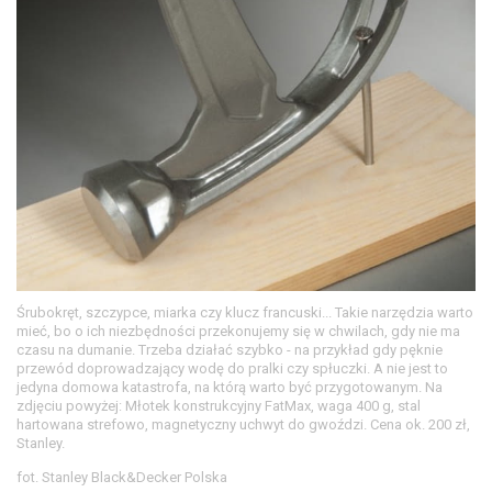
Śrubokręt, szczypce, miarka czy klucz francuski... Takie narzędzia warto
mieć, bo o ich niezbędności przekonujemy się w chwilach, gdy nie ma
czasu na dumanie. Trzeba działać szybko - na przykład gdy pęknie
przewód doprowadzający wodę do pralki czy spłuczki. A nie jest to
jedyna domowa katastrofa, na którą warto być przygotowanym. Na
zdjęciu powyżej: Młotek konstrukcyjny FatMax, waga 400 g, stal
hartowana strefowo, magnetyczny uchwyt do gwoździ. Cena ok. 200 zł,
Stanley.
fot. Stanley Black&Decker Polska