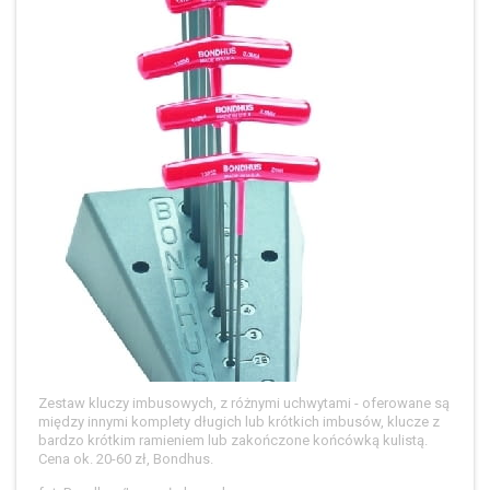
Zestaw kluczy imbusowych, z różnymi uchwytami - oferowane są
między innymi komplety długich lub krótkich imbusów, klucze z
bardzo krótkim ramieniem lub zakończone końcówką kulistą.
Cena ok. 20-60 zł, Bondhus.