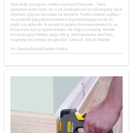
Śrubokręt, szczypce, miarka czy klucz francuski... Takie
narzędzia warto mieć, bo o ich niezbędności przekonujemy się w
chwilach, gdy nie ma czasu na dumanie. Trzeba działać szybko -
na przykład gdy pęknie przewód doprowadzający wodę do
pralki czy spłuczki. A nie jest to jedyna domowa katastrofa, na
którą warto być przygotowanym. Na zdjęciu powyżej: Młotek
konstrukcyjny FatMax, waga 400 g, stal hartowana strefowo,
magnetyczny uchwyt do gwoździ. Cena ok. 200 zł, Stanley.
fot. Stanley Black&Decker Polska