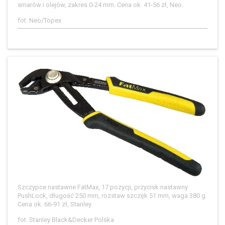
smarów i olejów, zakres 0-24 mm. Cena ok. 41-56 zł, Neo.
fot. Neo/Topex
Szczypce nastawne FatMax, 17 pozycji, przycisk nastawny
PushLock, długość 250 mm, rozstaw szczęk 51 mm, waga 380 g.
Cena ok. 66-91 zł, Stanley.
fot. Stanley Black&Decker Polska