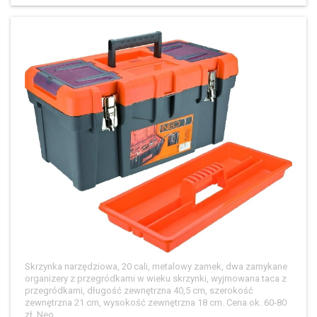
Skrzynka narzędziowa, 20 cali, metalowy zamek, dwa zamykane
organizery z przegródkami w wieku skrzynki, wyjmowana taca z
przegródkami, długość zewnętrzna 40,5 cm, szerokość
zewnętrzna 21 cm, wysokość zewnętrzna 18 cm. Cena ok. 60-80
zł, Neo.