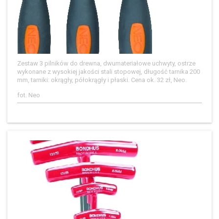
Zestaw 3 pilników do drewna, dwumateriałowe uchwyty, ostrze
wykonane z wysokiej jakości stali stopowej, długość tarnika 200
mm, tarniki: okrągły, półokrągły i płaski. Cena ok. 32 zł, Neo.
fot. Neo