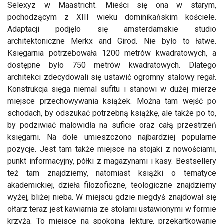
Selexyz w Maastricht. Mieści się ona w starym,
pochodzącym z XIII wieku dominikańskim kościele.
Adaptacji podjęło się amsterdamskie studio
architektoniczne Merkx and Girod. Nie było to łatwe.
Księgarnia potrzebowała 1200 metrów kwadratowych, a
dostępne było 750 metrów kwadratowych. Dlatego
architekci zdecydowali się ustawić ogromny stalowy regał.
Konstrukcja sięga niemal sufitu i stanowi w dużej mierze
miejsce przechowywania książek. Można tam wejść po
schodach, by odszukać potrzebną książkę, ale także po to,
by podziwiać malowidła na suficie oraz całą przestrzeń
księgarni. Na dole umieszczono najbardziej popularne
pozycje. Jest tam także miejsce na stojaki z nowościami,
punkt informacyjny, półki z magazynami i kasy. Bestsellery
też tam znajdziemy, natomiast książki o tematyce
akademickiej, dzieła filozoficzne, teologiczne znajdziemy
wyżej, bliżej nieba. W miejscu gdzie niegdyś znajdował się
ołtarz teraz jest kawiarnia ze stołami ustawionymi w formie
krzyża. To miejsce na spokojną lekturę, przekartkowanie