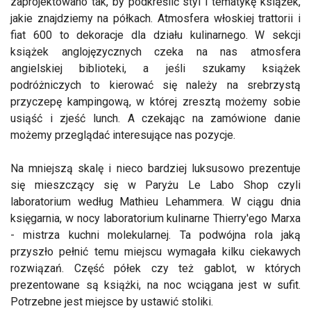
zaprojektowano tak, by podkreślić styl i tematykę książek,
jakie znajdziemy na półkach. Atmosfera włoskiej trattorii i
fiat 600 to dekoracje dla działu kulinarnego. W sekcji
książek anglojęzycznych czeka na nas atmosfera
angielskiej biblioteki, a jeśli szukamy książek
podróżniczych to kierować się należy na srebrzystą
przyczepę kampingową, w której zresztą możemy sobie
usiąść i zjeść lunch. A czekając na zamówione danie
możemy przeglądać interesujące nas pozycje.
Na mniejszą skalę i nieco bardziej luksusowo prezentuje
się mieszczący się w Paryżu Le Labo Shop czyli
laboratorium według Mathieu Lehammera. W ciągu dnia
księgarnia, w nocy laboratorium kulinarne Thierry'ego Marxa
- mistrza kuchni molekularnej. Ta podwójna rola jaką
przyszło pełnić temu miejscu wymagała kilku ciekawych
rozwiązań. Część półek czy też gablot, w których
prezentowane są książki, na noc wciągana jest w sufit.
Potrzebne jest miejsce by ustawić stoliki.