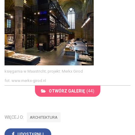
księgarnia w Maastricht; projekt: Merkx Girod
fot. www.merkx-girod.nl
OTWÓRZ GALERIĘ
(44)
WIĘCEJ O:
ARCHITEKTURA
UDOSTĘPNIJ