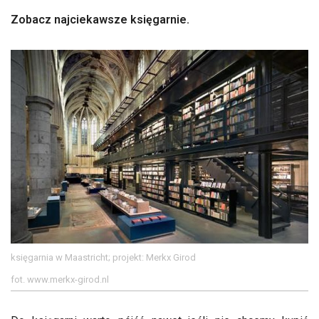
Zobacz najciekawsze księgarnie.
księgarnia w Maastricht; projekt: Merkx Girod
fot. www.merkx-girod.nl