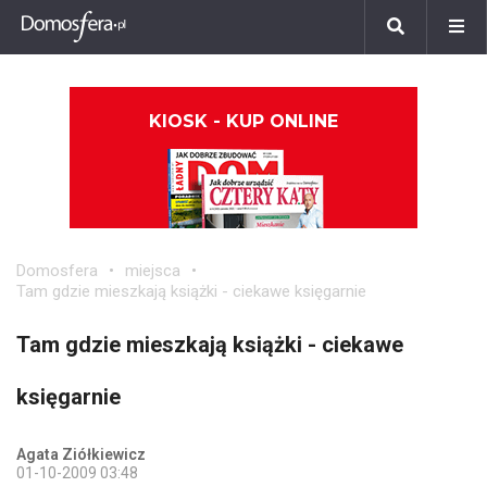
KIOSK - KUP ONLINE
Domosfera
miejsca
Tam gdzie mieszkają książki - ciekawe księgarnie
Tam gdzie mieszkają książki - ciekawe
księgarnie
Agata Ziółkiewicz
01-10-2009 03:48