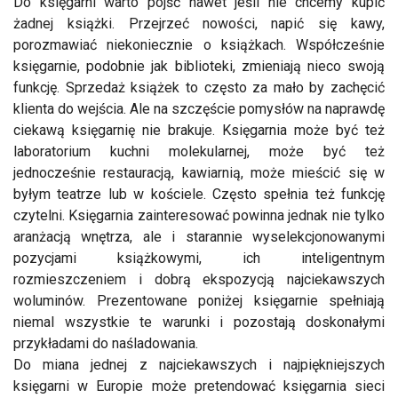
Do księgarni warto pójść nawet jeśli nie chcemy kupić
żadnej książki. Przejrzeć nowości, napić się kawy,
porozmawiać niekoniecznie o książkach. Współcześnie
księgarnie, podobnie jak biblioteki, zmieniają nieco swoją
funkcję. Sprzedaż książek to często za mało by zachęcić
klienta do wejścia. Ale na szczęście pomysłów na naprawdę
ciekawą księgarnię nie brakuje. Księgarnia może być też
laboratorium kuchni molekularnej, może być też
jednocześnie restauracją, kawiarnią, może mieścić się w
byłym teatrze lub w kościele. Często spełnia też funkcję
czytelni. Księgarnia zainteresować powinna jednak nie tylko
aranżacją wnętrza, ale i starannie wyselekcjonowanymi
pozycjami książkowymi, ich inteligentnym
rozmieszczeniem i dobrą ekspozycją najciekawszych
woluminów. Prezentowane poniżej księgarnie spełniają
niemal wszystkie te warunki i pozostają doskonałymi
przykładami do naśladowania.
Do miana jednej z najciekawszych i najpiękniejszych
księgarni w Europie może pretendować księgarnia sieci