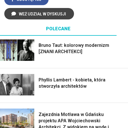
WEŹ UDZIAŁ W DYSKUSJI
POLECANE
Bruno Taut: kolorowy modernizm
[ZNANI ARCHITEKCI]
Phyllis Lambert - kobieta, która
stworzyła architektów
Zajezdnia Motława w Gdańsku
projektu APA Wojciechowski
Architekci. Z widokiem na wodę i