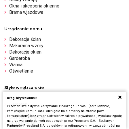
Okna i akcesoria okienne
Brama wjazdowa
Urządzanie domu
Dekoracje ścian
Makarama wzory
Dekoracje okien
Garderoba
Wanna
Oświetlenie
Style wnętrzarskie
Styl boho
Drogi użytkowniku!
Hampton
Przez dalsze aktywne korzystanie z naszego Serwisu (scrollowanie,
Styl glamour
zamknięcie komunikatu, kliknięcie na elementy na stronie poza
komunikatem) bez zmian ustawień w zakresie prywatności, wyrażasz zgodę
Styl skandynawski
na przetwarzanie danych osobowych przez Pressland S.A. i Zaufanych
Styl rustykalny
Partnerów Pressland S.A. do celów marketingowych , w szczególności na