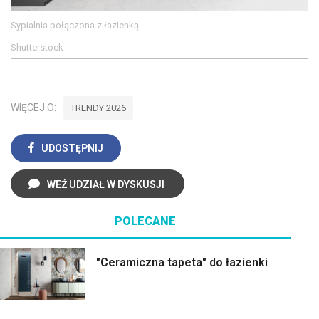
Sypialnia połączona z łazienką
Shutterstock
WIĘCEJ O:
TRENDY 2026
UDOSTĘPNIJ
WEŹ UDZIAŁ W DYSKUSJI
POLECANE
"Ceramiczna tapeta" do łazienki