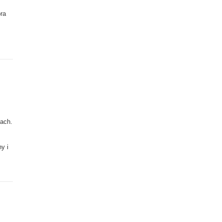
ra
jach.
y i