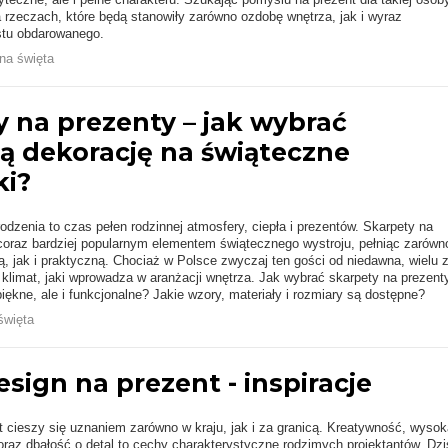
a rzeczach, które będą stanowiły zarówno ozdobę wnętrza, jak i wyraz
stu obdarowanego.
na święta
 na prezenty – jak wybrać
zą dekorację na świąteczne
i?
dzenia to czas pełen rodzinnej atmosfery, ciepła i prezentów. Skarpety na
 coraz bardziej popularnym elementem świątecznego wystroju, pełniąc zarówn
ą, jak i praktyczną. Chociaż w Polsce zwyczaj ten gości od niedawna, wielu 
klimat, jaki wprowadza w aranżacji wnętrza. Jak wybrać skarpety na prezenty
piękne, ale i funkcjonalne? Jakie wzory, materiały i rozmiary są dostępne?
święta
esign na prezent - inspiracje
at cieszy się uznaniem zarówno w kraju, jak i za granicą. Kreatywność, wysok
oraz dbałość o detal to cechy charakterystyczne rodzimych projektantów. Dzi