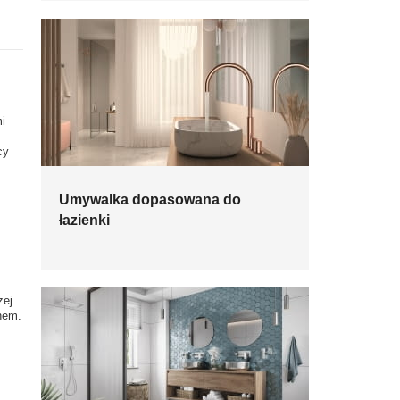
i
cy
Umywalka dopasowana do
łazienki
zej
hem.