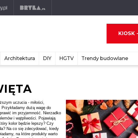
KIOSK 
Architektura
DIY
HGTV
Trendy budowlane
WIĘTA
ższym uczucia - miłości,
ok. Przykładamy dużą wagę do
sprawić im przyjemność. Nierzadko
lemów i wątpliwości. Pojawiają
óry kolor będzie lepszy? Czy
da? Na co się zdecydować, kiedy
iadamy, na które produkty warto