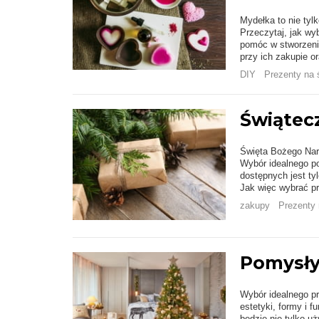
Mydełka to nie tyl
Przeczytaj, jak wy
pomóc w stworzeni
przy ich zakupie o
DIY
Prezenty na 
Świątecz
Święta Bożego Naro
Wybór idealnego p
dostępnych jest t
Jak więc wybrać pre
zakupy
Prezenty 
Pomysły
Wybór idealnego pr
estetyki, formy i 
będzie nie tylko uż