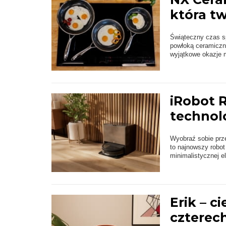
która t
Świąteczny czas sp
powłoką ceramiczną
wyjątkowe okazje mi
iRobot 
technol
Wyobraź sobie prz
to najnowszy robot
minimalistycznej el
Erik – c
czterec