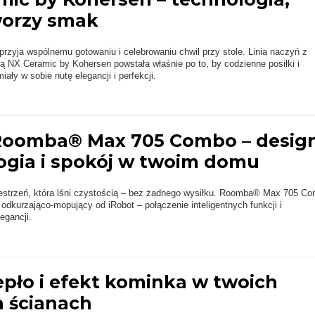
worzy smak
rzyja wspólnemu gotowaniu i celebrowaniu chwil przy stole. Linia naczyń z
 NX Ceramic by Kohersen powstała właśnie po to, by codzienne posiłki i
ały w sobie nutę elegancji i perfekcji.
Roomba® Max 705 Combo – design
ogia i spokój w twoim domu
estrzeń, która lśni czystością – bez żadnego wysiłku. Roomba® Max 705 C
 odkurzająco-mopujący od iRobot – połączenie inteligentnych funkcji i
egancji.
iepło i efekt kominka w twoich
h ścianach