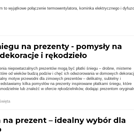
rm to wyjątkowe połączenie termowentylatora, kominka elektrycznego i dyfuzo
niegu na prezenty - pomysły na
ekoracje i rękodzieło
zenia niepowtarzalnych prezentów mogą być płatki śniegu – drobne, misterne
 które od wieków budzą podziw i chęć ich odwzorowania w domowych dekorac
dealny motyw przewodni dla zimowych prezentów – delikatny, subtelny i
edstawiamy kilka pomysłów na prezenty inspirowane płatkami śniegu, które
dzielnie lub znaleźć w ofercie rękodzielników, dodając prezentom oryginaln
święta
 na prezent – idealny wybór dla
o