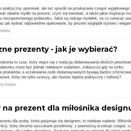
ko praktyczny upominek, ale też sposób na przekazanie czegoś wyjątkowego.
brać idealne mydło na prezent, czym się kierować, a także jakie inspiracje m
u niezapomnianego podarunku. Jakie są rodzaje mydełek, na co zwracać uw
raz jak wybrać odpowiednie opakowanie, by prezent wyglądał stylowo i elega
święta
ne prezenty - jak je wybierać?
dzenia to czas, który wiąże się z tradycją obdarowywania bliskich prezentam
odarunku może być jednak niełatwym zadaniem, zwłaszcza gdy na rynku
yle produktów, a oczekiwania osób obdarowywanych bywają bardzo zróżnicowa
zent, który nie tylko ucieszy, ale również będzie praktyczny i trafiony?
na święta
 na prezent dla miłośnika design
ezentu dla osoby, która pasjonuje się designem, to niełatwe zadanie. Miłośni
funkcji, który docenia wyszukane przedmioty, z pewnością oczekuje czegoś, c
yteczne, ale i pełne charakteru. Szukając pomysłu na prezent dla takiej osoby