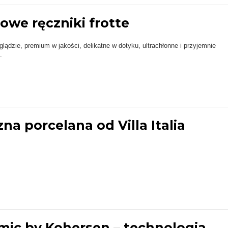
we ręczniki frotte
ądzie, premium w jakości, delikatne w dotyku, ultrachłonne i przyjemnie
.
na porcelana od Villa Italia
mic by Kohersen – technologia,