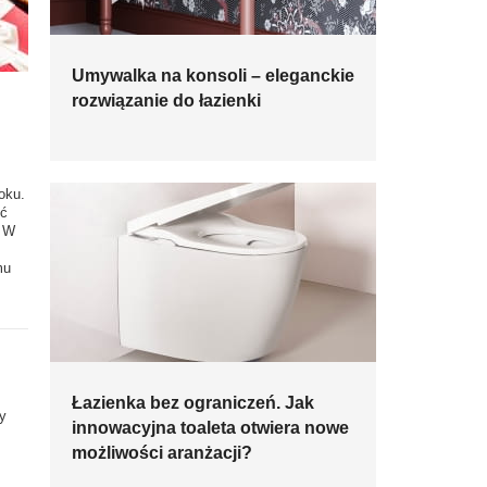
Umywalka na konsoli – eleganckie
rozwiązanie do łazienki
oku.
ść
. W
mu
Łazienka bez ograniczeń. Jak
y
innowacyjna toaleta otwiera nowe
możliwości aranżacji?