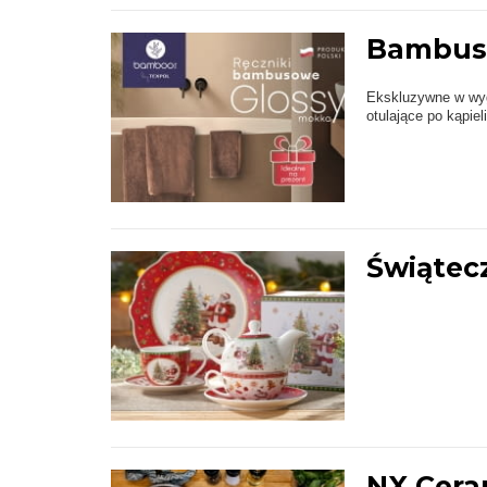
Bambuso
Ekskluzywne w wygl
otulające po kąpieli
Świątecz
NX Cera