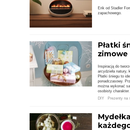
Erik od Stadler Fo
zapachowego.
Płatki ś
zimowe d
Inspiracją do twor
arcydzieła natury,
Płatki śniegu to i
ponadczasowy. Prz
można wykonać samo
osobisty charakter.
DIY
Prezenty na 
Mydełka
każdeg