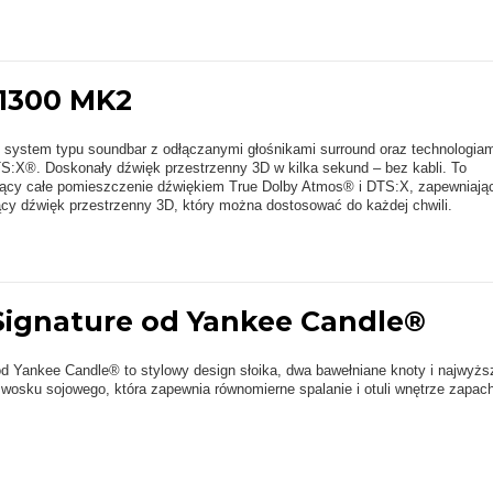
 1300 MK2
 system typu soundbar z odłączanymi głośnikami surround oraz technologiam
S:X®. Doskonały dźwięk przestrzenny 3D w kilka sekund – bez kabli. To
jący całe pomieszczenie dźwiękiem True Dolby Atmos® i DTS:X, zapewniają
ący dźwięk przestrzenny 3D, który można dostosować do każdej chwili.
Signature od Yankee Candle®
d Yankee Candle® to stylowy design słoika, dwa bawełniane knoty i najwyżs
wosku sojowego, która zapewnia równomierne spalanie i otuli wnętrze zapac