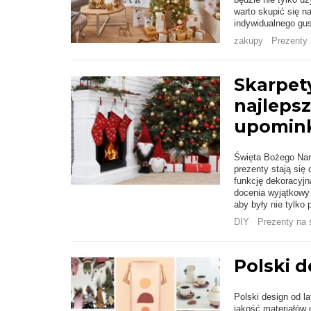
warto skupić się n
indywidualnego gu
zakupy
Prezenty 
Skarpety
najleps
upomink
Święta Bożego Naro
prezenty stają się
funkcję dekoracyjn
docenia wyjątkowy 
aby były nie tylko 
DIY
Prezenty na 
Polski d
Polski design od l
jakość materiałów 