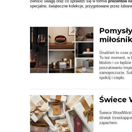
zwrócić uwagę oraz co sprawdzi się w formie
prezentów na
specjalne, świąteczne kolekcje, przygotowane przez lubian
Pomysły
miłośni
Grudzień to czas p
To też moment, w 
bliskim i co będzi
poszukiwaniu inspir
samopoczucie. Subt
spokój i ciepło.
Świece
Świece WoodWick® w
dźwięk trzaskając
zapachem.