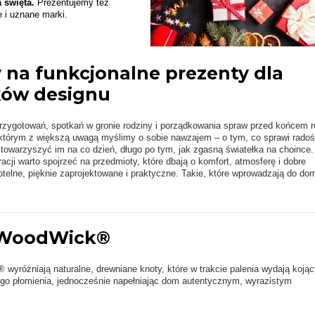
 święta.
Prezentujemy też
e i uznane marki.
 na funkcjonalne prezenty dla
ków designu
rzygotowań, spotkań w gronie rodziny i porządkowania spraw przed końcem r
którym z większą uwagą myślimy o sobie nawzajem – o tym, co sprawi rado
e towarzyszyć im na co dzień, długo po tym, jak zgasną światełka na choince
acji warto spojrzeć na przedmioty, które dbają o komfort, atmosferę i dobre
elne, pięknie zaprojektowane i praktyczne. Takie, które wprowadzają do do
 WoodWick®
yróżniają naturalne, drewniane knoty, które w trakcie palenia wydają kojąc
ego płomienia, jednocześnie napełniając dom autentycznym, wyrazistym