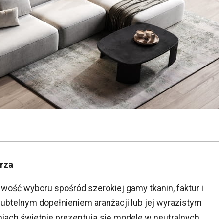
trza
ość wyboru spośród szerokiej gamy tkanin, faktur i
subtelnym dopełnieniem aranżacji lub jej wyrazistym
iach świetnie prezentują się modele w neutralnych