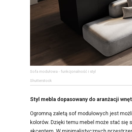
Sofa modułowa - funkcjonalność i styl
Shutterstock
Styl mebla dopasowany do aranżacji wnę
Ogromną zaletą sof modułowych jest możliw
kolorów. Dzięki temu mebel może stać się 
akcentem. W minimalistycznych przestrzen