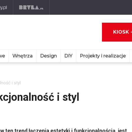
KIOSK 
we
Wnętrza
Design
DIY
Projekty i realizacje
ność i styl
cjonalność i styl
w ten trend łączenia estetyki i funkcjonalnością, jest