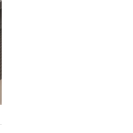
użytkowanie
Konkurs PEKA dla architektów z pulą
08:28
nagród ponad 16 000 zł
Przedpokój długi i wąski - jak go
zaaranżować?