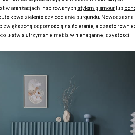
iast w aranżacjach inspirowanych
stylem glamour
lub
boh
 butelkowe zielenie czy odcienie burgundu. Nowoczesne
o zwiększoną odpornością na ścieranie, a często równie
o ułatwia utrzymanie mebla w nienagannej czystości.