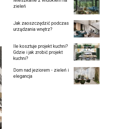
Mieszkanie z widokiem na
zieleń
Jak zaoszczędzić podczas
urządzania wnętrz?
Ile kosztuje projekt kuchni?
Gdzie i jak zrobić projekt
kuchni?
Dom nad jeziorem - zieleń i
elegancja
Podłogi: pomysły na wykończenie
10:00
Ściany - co jest modne?
09:45
Kuchnia bez odcisków palców –
08:48
estetyka, która ułatwia codzienne