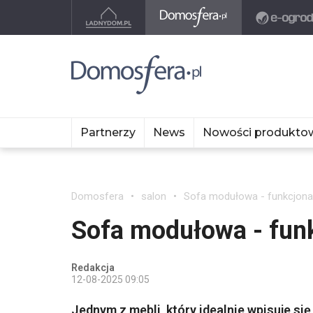
Partnerzy
News
Nowości produkto
Domosfera
salon
Sofa modułowa - funkcjonal
Sofa modułowa - funk
Redakcja
12-08-2025 09:05
Jednym z mebli, który idealnie wpisuje się 