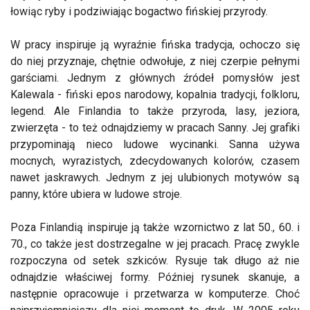
łowiąc ryby i podziwiając bogactwo fińskiej przyrody.
W pracy inspiruje ją wyraźnie fińska tradycja, ochoczo się
do niej przyznaje, chętnie odwołuje, z niej czerpie pełnymi
garściami. Jednym z głównych źródeł pomysłów jest
Kalewala - fiński epos narodowy, kopalnia tradycji, folkloru,
legend. Ale Finlandia to także przyroda, lasy, jeziora,
zwierzęta - to też odnajdziemy w pracach Sanny. Jej grafiki
przypominają nieco ludowe wycinanki. Sanna używa
mocnych, wyrazistych, zdecydowanych kolorów, czasem
nawet jaskrawych. Jednym z jej ulubionych motywów są
panny, które ubiera w ludowe stroje.
Poza Finlandią inspiruje ją także wzornictwo z lat 50., 60. i
70., co także jest dostrzegalne w jej pracach. Pracę zwykle
rozpoczyna od setek szkiców. Rysuje tak długo aż nie
odnajdzie właściwej formy. Później rysunek skanuje, a
następnie opracowuje i przetwarza w komputerze. Choć