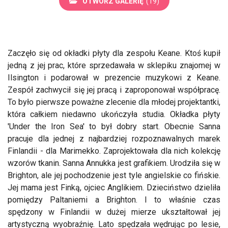
OTWÓRZ GALERIĘ
(19)
Zaczęło się od okładki płyty dla zespołu Keane. Ktoś kupił
jedną z jej prac, które sprzedawała w sklepiku znajomej w
Ilsington i podarował w prezencie muzykowi z Keane.
Zespół zachwycił się jej pracą i zaproponował współpracę.
To było pierwsze poważne zlecenie dla młodej projektantki,
która całkiem niedawno ukończyła studia. Okładka płyty
'Under the Iron Sea' to był dobry start. Obecnie Sanna
pracuje dla jednej z najbardziej rozpoznawalnych marek
Finlandii - dla Marimekko. Zaprojektowała dla nich kolekcję
wzorów tkanin. Sanna Annukka jest grafikiem. Urodziła się w
Brighton, ale jej pochodzenie jest tyle angielskie co fińskie.
Jej mama jest Finką, ojciec Anglikiem. Dzieciństwo dzieliła
pomiędzy Paltaniemi a Brighton. I to właśnie czas
spędzony w Finlandii w dużej mierze ukształtował jej
artystyczną wyobraźnię. Lato spędzała wędrując po lesie,