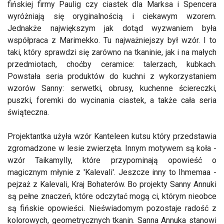
fińskiej firmy Paulig czy ciastek dla Marksa i Spencera
wyróżniają się oryginalnością i ciekawym wzorem.
Jednakże największym jak dotąd wyzwaniem była
współpraca z Marimekko. Tu najważniejszy był wzór. I to
taki, który sprawdzi się zarówno na tkaninie, jak i na małych
przedmiotach, choćby ceramice: talerzach, kubkach.
Powstała seria produktów do kuchni z wykorzystaniem
wzorów Sanny: serwetki, obrusy, kuchenne ściereczki,
puszki, foremki do wycinania ciastek, a także cała seria
świąteczna.
Projektantka użyła wzór Kanteleen kutsu który przedstawia
zgromadzone w lesie zwierzęta. Innym motywem są koła -
wzór Taikamylly, które przypominają opowieść o
magicznym młynie z 'Kalevali'. Jeszcze inny to Ihmemaa -
pejzaż z Kalevali, Kraj Bohaterów. Bo projekty Sanny Annuki
są pełne znaczeń, które odczytać mogą ci, którym nieobce
są fińskie opowieści. Nieświadomym pozostaje radość z
kolorowych, geometrycznych tkanin. Sanna Annuka stanowi