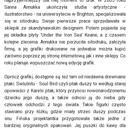
najprzyjemniejszy dla niej moment to druk. W 2005 roku
Sanna Annukka ukończyła studia artystyczne -
ilustratorstwo - na uniwersytecie w Brighton, specjalizowała
się w sitodruku. Swoje pierwsze prace sprzedawała w
sklepik ze skandynawskim designem. Potem pojawiła się
jej okładka płyty 'Under the Iron Sea' Keane, a z czasem
kolejne zlecenia. Annukka nie porzuciła sitodruku, założyła
firmę, a jej grafiki drukowane na jedwabie można kupić
zarówno poprzez jej stronę internetową jak i inne sklepy. Co
roku planuje wypuszczać nową edycję grafik.
Oprócz grafiki, dostępne są też tam od niedawna drewniane
ptaki. Sielulintu - Soul Bird czyli ptak duszy to według starej
opowieści z Karelii ptak, który przynosi nowonarodzonemu
dziecku jego duszę, a także odnosi ją do nieba gdy
człowiek odchodzi z tego świata. Takie figurki często
stawiano przy łóżku, gdzie miały strzec duszy podczas
snu. Fińska projektantka przygotowała także jedne z
bardziej oryginalnych opakowań. Jej puszki do kawy dla