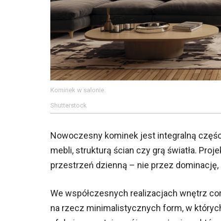
Kominek w salonie.
Shutterstock
Nowoczesny kominek jest integralną częśc
mebli, strukturą ścian czy grą światła. Proje
przestrzeń dzienną – nie przez dominację, l
We współczesnych realizacjach wnętrz cora
na rzecz minimalistycznych form, w których 