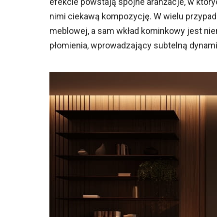
efekcie powstają spójne aranżacje, w któr
nimi ciekawą kompozycję. W wielu przypad
meblowej, a sam wkład kominkowy jest nie
płomienia, wprowadzający subtelną dynami