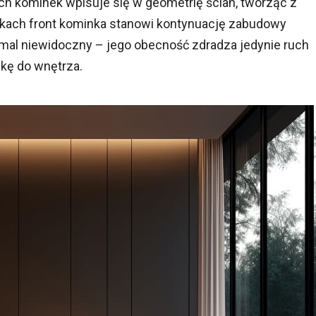
ych kominek wpisuje się w geometrię ścian, tworząc z
kach front kominka stanowi kontynuację zabudowy
mal niewidoczny – jego obecność zdradza jedynie ruch
kę do wnętrza.