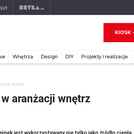
KIOSK 
we
Wnętrza
Design
DIY
Projekty i realizacje
żacji wnętrz
w aranżacji wnętrz
nek jest wykorzystywany nie tylko jako źródło ciepła,