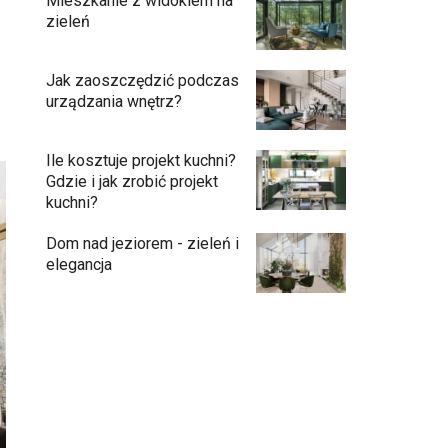
Mieszkanie z widokiem na
zieleń
Jak zaoszczędzić podczas
urządzania wnętrz?
Ile kosztuje projekt kuchni?
Gdzie i jak zrobić projekt
kuchni?
Dom nad jeziorem - zieleń i
elegancja
Przedpokój długi i wąski - jak go
zaaranżować?
Soczysta kuchnia – jak stworzyć wnętrze
pełne życia i stylu?