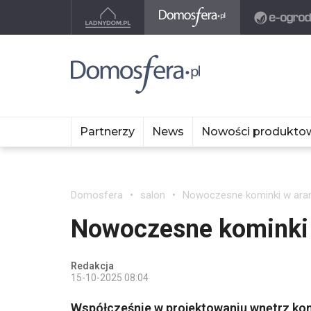
Partnerzy
News
Nowości produkto
Domosfera
salon
Nowoczesne kominki w aran
Nowoczesne kominki 
Redakcja
15-10-2025 08:04
Współcześnie w projektowaniu wnętrz komi