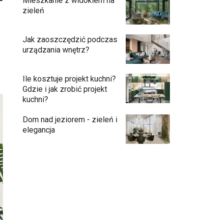
Mieszkanie z widokiem na
zieleń
Jak zaoszczędzić podczas
urządzania wnętrz?
Ile kosztuje projekt kuchni?
Gdzie i jak zrobić projekt
kuchni?
Dom nad jeziorem - zieleń i
elegancja
Podłogi: pomysły na wykończenie
Ściany - co jest modne?
Kuchnia bez odcisków palców – estetyka,
która ułatwia codzienne użytkowanie