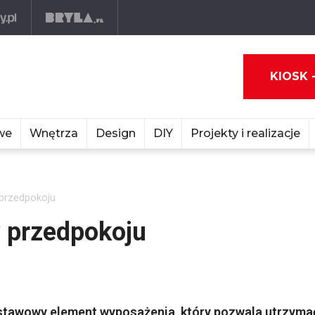
KIOSK 
we
Wnętrza
Design
DIY
Projekty i realizacje
 przedpokoju
w przedpokoju
dstawowy element wyposażenia, który pozwala utrzyma