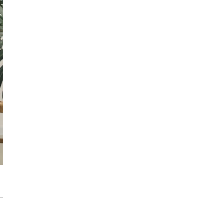
Konkurs PEKA dla architektów z pulą
nagród ponad 16 000 zł
Przedpokój długi i wąski - jak go
zaaranżować?