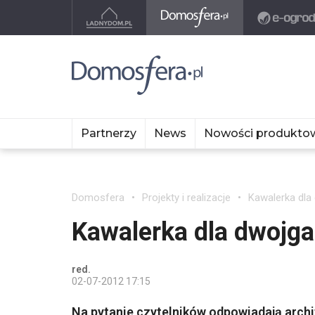
Partnerzy
News
Nowości produkto
Domosfera
Projekty i realizacje
Kawalerka dla
Kawalerka dla dwojga
red.
02-07-2012 17:15
Na pytanie czytelników odpowiadają archi