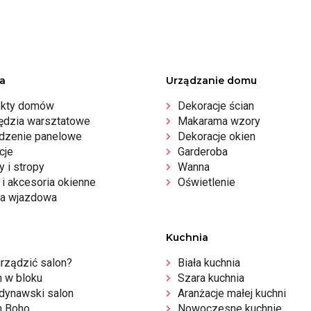
a
Urządzanie domu
ekty domów
Dekoracje ścian
ędzia warsztatowe
Makarama wzory
dzenie panelowe
Dekoracje okien
cje
Garderoba
 i stropy
Wanna
i akcesoria okienne
Oświetlenie
a wjazdowa
Kuchnia
urządzić salon?
Biała kuchnia
n w bloku
Szara kuchnia
dynawski salon
Aranżacje małej kuchni
n Boho
Nowoczesne kuchnie