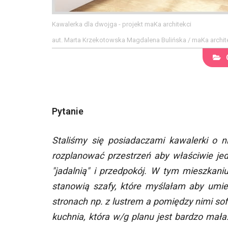
Kawalerka dla dwojga - projekt maKa architekci
aut. Marta Krzekotowska Magdalena Bulińska / maKa archit
Pytanie
Staliśmy się posiadaczami kawalerki o 
rozplanować przestrzeń aby właściwie jed
"jadalnią" i przedpokój. W tym mieszkani
stanowią szafy, które myślałam aby umieś
stronach np. z lustrem a pomiędzy nimi so
kuchnia, która w/g planu jest bardzo mała