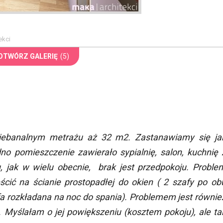
ekci
OTWÓRZ GALERIĘ
(5)
niebanalnym metrażu aż 32 m2. Zastanawiamy się ja
no pomieszczenie zawierało sypialnię, salon, kuchnię 
u, jak w wielu obecnie, brak jest przedpokoju. Proble
cić na ścianie prostopadłej do okien ( 2 szafy po ob
fa rozkładana na noc do spania). Problemem jest równie
. Myślałam o jej powiększeniu (kosztem pokoju), ale ta