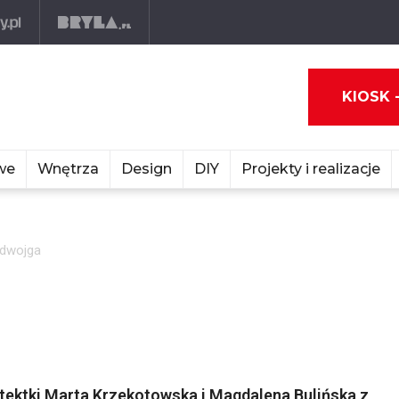
KIOSK 
we
Wnętrza
Design
DIY
Projekty i realizacje
 dwojga
tektki Marta Krzekotowska i Magdalena Bulińska z