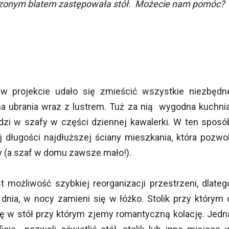
zonym blatem zastępowała stół. Możecie nam pomóc?
 projekcie udało się zmieścić wszystkie niezbędn
na ubrania wraz z lustrem. Tuż za nią wygodna kuchnia
dzi w szafy w części dziennej kawalerki. W ten sposó
 długości najdłuższej ściany mieszkania, która pozwol
 (a szaf w domu zawsze mało!).
możliwość szybkiej reorganizacji przestrzeni, dlateg
dnia, w nocy zamieni się w łóżko. Stolik przy którym 
ę w stół przy którym zjemy romantyczną kolację. Jedn