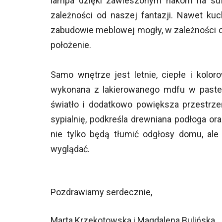
lampa dzięki zawieszonym hakom na sufic
zależności od naszej fantazji. Nawet ku
zabudowie meblowej mogły, w zależności o
położenie.
Samo wnętrze jest letnie, ciepłe i kolo
wykonana z lakierowanego mdfu w past
światło i dodatkowo powiększa przestrze
sypialnię, podkreśla drewniana podłoga or
nie tylko będą tłumić odgłosy domu, al
wyglądać.
Pozdrawiamy serdecznie,
Marta Krzekotowska i Magdalena Bulińska