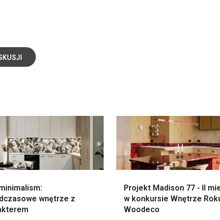
SKUSJI
minimalism:
Projekt Madison 77 - II mi
dczasowe wnętrze z
w konkursie Wnętrze Rok
akterem
Woodeco