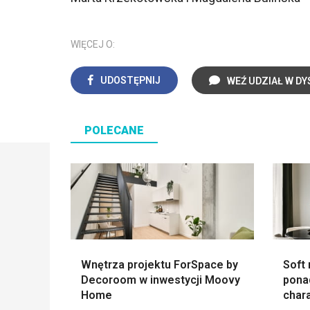
WIĘCEJ O:
UDOSTĘPNIJ
WEŹ UDZIAŁ W DY
POLECANE
Wnętrza projektu ForSpace by
Soft 
Decoroom w inwestycji Moovy
pona
Home
char