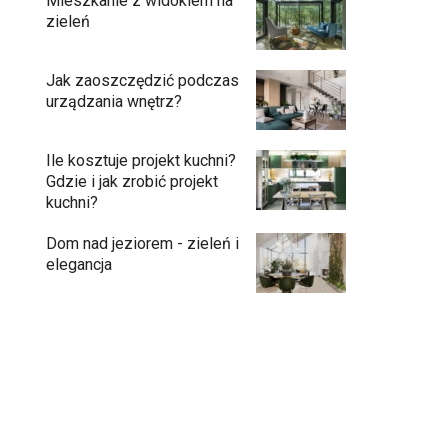
Mieszkanie z widokiem na
zieleń
Jak zaoszczędzić podczas
urządzania wnętrz?
Ile kosztuje projekt kuchni?
Gdzie i jak zrobić projekt
kuchni?
Dom nad jeziorem - zieleń i
elegancja
Podłogi: pomysły na wykończenie
10:00
Ściany - co jest modne?
09:45
Kuchnia bez odcisków palców –
08:48
estetyka, która ułatwia codzienne