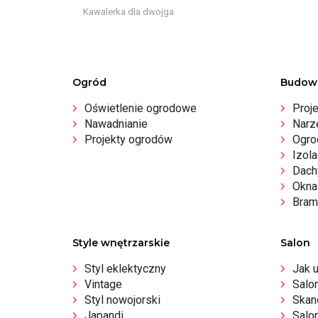
Kawalerka dla dwojga
Ogród
Budow
Oświetlenie ogrodowe
Proj
Nawadnianie
Narz
Projekty ogrodów
Ogro
Izola
Dachy
Okna 
Bram
Style wnętrzarskie
Salon
Styl eklektyczny
Jak 
Vintage
Salo
Styl nowojorski
Skan
Japandi
Salo