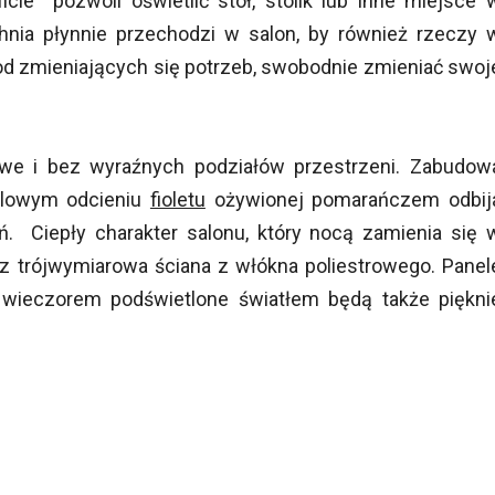
ie pozwoli oświetlić stół, stolik lub inne miejsce 
chnia płynnie przechodzi w salon, by również rzeczy 
d zmieniających się potrzeb, swobodnie zmieniać swoj
rowe i bez wyraźnych podziałów przestrzeni. Zabudow
elowym odcieniu
fioletu
ożywionej pomarańczem odbij
ń. Ciepły charakter salonu, który nocą zamienia się 
az trójwymiarowa ściana z włókna poliestrowego. Panel
e wieczorem podświetlone światłem będą także piękni