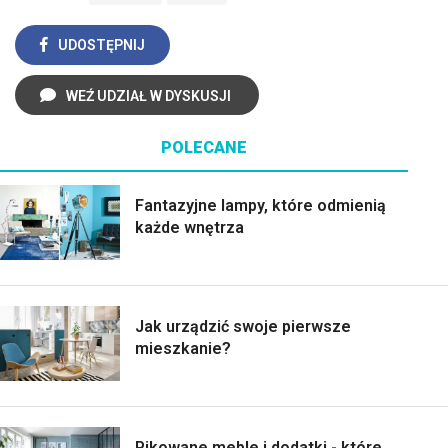
UDOSTĘPNIJ
WEŹ UDZIAŁ W DYSKUSJI
POLECANE
Fantazyjne lampy, które odmienią
każde wnętrza
Jak urządzić swoje pierwsze
mieszkanie?
Pikowane meble i dodatki - które