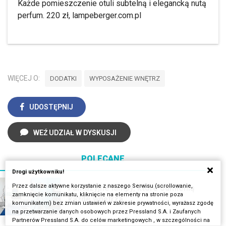
Każde pomieszczenie otuli subtelną i elegancką nutą
perfum. 220 zł, lampeberger.com.pl
WIĘCEJ O:
DODATKI
WYPOSAŻENIE WNĘTRZ
UDOSTĘPNIJ
WEŹ UDZIAŁ W DYSKUSJI
POLECANE
Drogi użytkowniku!
Przez dalsze aktywne korzystanie z naszego Serwisu (scrollowanie,
Fantazyjne lampy, które odmienią
zamknięcie komunikatu, kliknięcie na elementy na stronie poza
każde wnętrza
komunikatem) bez zmian ustawień w zakresie prywatności, wyrażasz zgodę
na przetwarzanie danych osobowych przez Pressland S.A. i Zaufanych
Partnerów Pressland S.A. do celów marketingowych , w szczególności na