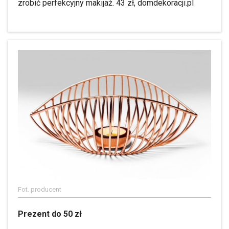
zrobić perfekcyjny makijaż. 43 zł, domdekoracji.pl
Fot. producent
Prezent do 50 zł