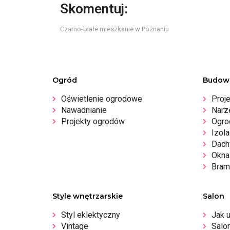
Skomentuj:
Czarno-białe mieszkanie w Poznaniu
Ogród
Budow
Oświetlenie ogrodowe
Proj
Nawadnianie
Narz
Projekty ogrodów
Ogro
Izola
Dachy
Okna 
Bram
Style wnętrzarskie
Salon
Styl eklektyczny
Jak 
Vintage
Salo