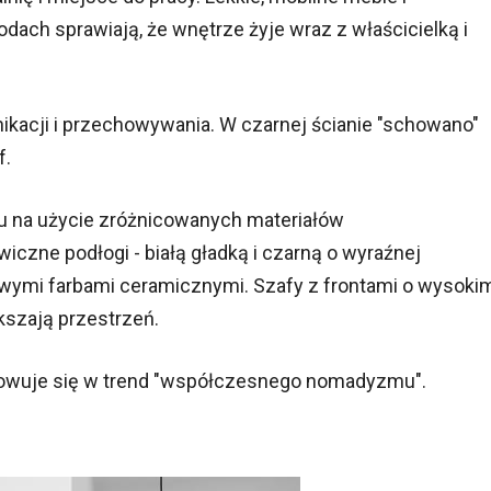
ach sprawiają, że wnętrze żyje wraz z właścicielką i
ikacji i przechowywania. W czarnej ścianie "schowano"
f.
du na użycie zróżnicowanych materiałów
zne podłogi - białą gładką i czarną o wyraźnej
owymi farbami ceramicznymi. Szafy z frontami o wysoki
ększają przestrzeń.
owuje się w trend "współczesnego nomadyzmu".