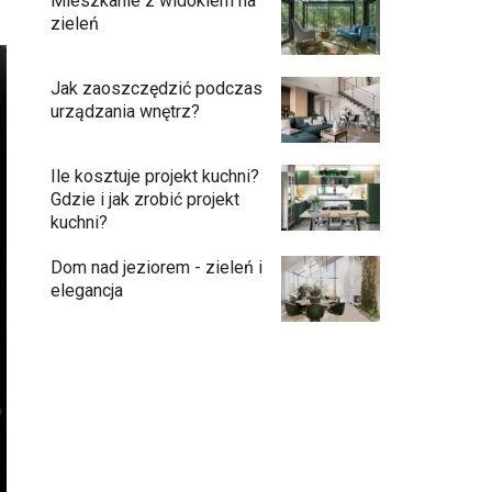
Mieszkanie z widokiem na
zieleń
Jak zaoszczędzić podczas
urządzania wnętrz?
Ile kosztuje projekt kuchni?
Gdzie i jak zrobić projekt
kuchni?
Dom nad jeziorem - zieleń i
elegancja
Przedpokój długi i wąski - jak go
zaaranżować?
Soczysta kuchnia – jak stworzyć wnętrze
pełne życia i stylu?