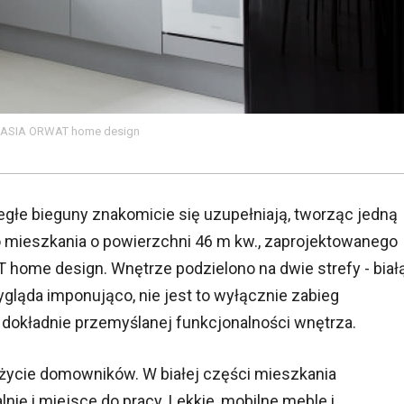
j. KASIA ORWAT home design
egłe bieguny znakomicie się uzupełniają, tworząc jedną
 mieszkania o powierzchni 46 m kw., zaprojektowanego
home design. Wnętrze podzielono na dwie strefy - biał
ygląda imponująco, nie jest to wyłącznie zabieg
dokładnie przemyślanej funkcjonalności wnętrza.
ę życie domowników. W białej części mieszkania
lnię i miejsce do pracy. Lekkie, mobilne meble i