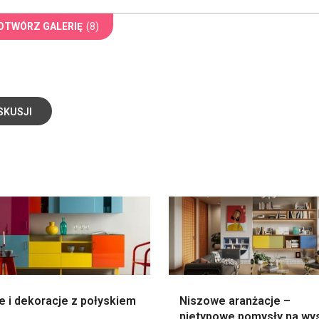
OTWÓRZ GALERIĘ
(8)
SKUSJI
e i dekoracje z połyskiem
Niszowe aranżacje –
nietypowe pomysły na wys