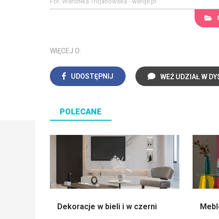
Fot. Weronika Trojanowska - werqe.pl
WIĘCEJ O:
UDOSTĘPNIJ
WEŹ UDZIAŁ W DY
POLECANE
Dekoracje w bieli i w czerni
Mebl