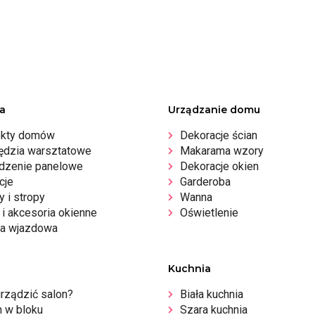
a
Urządzanie domu
ekty domów
Dekoracje ścian
ędzia warsztatowe
Makarama wzory
dzenie panelowe
Dekoracje okien
cje
Garderoba
 i stropy
Wanna
i akcesoria okienne
Oświetlenie
a wjazdowa
Kuchnia
urządzić salon?
Biała kuchnia
n w bloku
Szara kuchnia