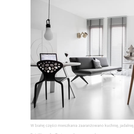
W białej części mieszkania zaaranżowano kuchnię, jadalnię,