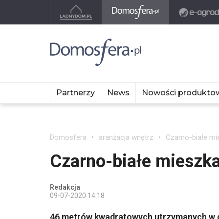
Partnerzy
News
Nowości produkto
Domosfera
aranżacja wnętrz
Czarno-białe mi
Czarno-białe mieszk
Redakcja
09-07-2020 14:18
46 metrów kwadratowych utrzymanych w cze