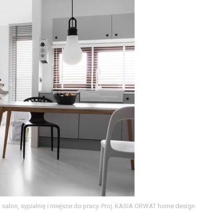
 salon, sypialnię i miejsce do pracy. Proj. KASIA ORWAT home design