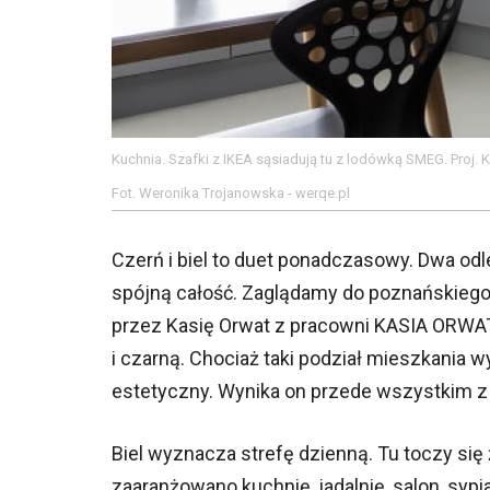
Kuchnia. Szafki z IKEA sąsiadują tu z lodówką SMEG. Pro
Fot. Weronika Trojanowska - werqe.pl
Czerń i biel to duet ponadczasowy. Dwa odl
spójną całość. Zaglądamy do poznańskiego
przez Kasię Orwat z pracowni KASIA ORWAT 
i czarną. Chociaż taki podział mieszkania w
estetyczny. Wynika on przede wszystkim z 
Biel wyznacza strefę dzienną. Tu toczy si
zaaranżowano kuchnię, jadalnię, salon, sypia