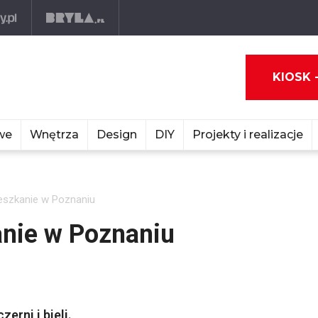
KIOSK 
we
Wnętrza
Design
DIY
Projekty i realizacje
eszkanie w Poznaniu
anie w Poznaniu
rni i bieli.