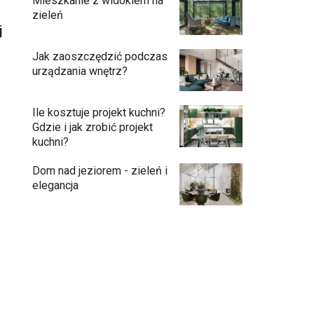
Mieszkanie z widokiem na
zieleń
j
Jak zaoszczędzić podczas
urządzania wnętrz?
Ile kosztuje projekt kuchni?
Gdzie i jak zrobić projekt
kuchni?
Dom nad jeziorem - zieleń i
elegancja
Przedpokój długi i wąski - jak go
zaaranżować?
Soczysta kuchnia – jak stworzyć wnętrze
pełne życia i stylu?