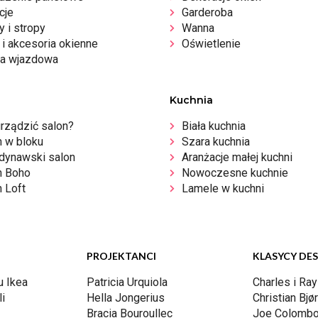
cje
Garderoba
 i stropy
Wanna
i akcesoria okienne
Oświetlenie
a wjazdowa
Kuchnia
urządzić salon?
Biała kuchnia
n w bloku
Szara kuchnia
dynawski salon
Aranżacje małej kuchni
n Boho
Nowoczesne kuchnie
 Loft
Lamele w kuchni
PROJEKTANCI
KLASYCY DE
u Ikea
Patricia Urquiola
Charles i Ra
i
Hella Jongerius
Christian Bjø
Bracia Bouroullec
Joe Colomb