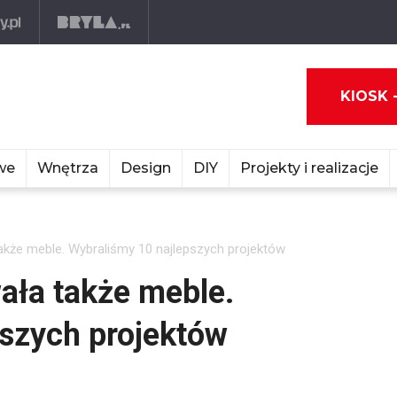
KIOSK 
we
Wnętrza
Design
DIY
Projekty i realizacje
akże meble. Wybraliśmy 10 najlepszych projektów
ała także meble.
szych projektów