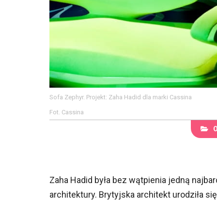
Sofa Zephyr. Projekt: Zaha Hadid dla marki Cassina
Fot. Cassina
Zaha Hadid była bez wątpienia jedną najba
architektury. Brytyjska architekt urodziła si