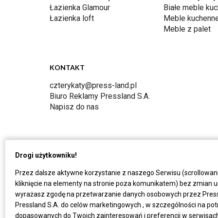
Łazienka Glamour
Białe meble ku
Łazienka loft
Meble kuchenn
Meble z palet
KONTAKT
czterykaty@press-land.pl
Biuro Reklamy Pressland S.A.
Napisz do nas
Drogi użytkowniku!
Przez dalsze aktywne korzystanie z naszego Serwisu (scrollowan
kliknięcie na elementy na stronie poza komunikatem) bez zmian u
wyrażasz zgodę na przetwarzanie danych osobowych przez Press
Pressland S.A. do celów marketingowych , w szczególności na po
dopasowanych do Twoich zainteresowań i preferencji w serwisach P