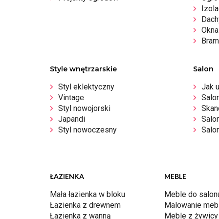
Izola
Dachy
Okna 
Bram
Style wnętrzarskie
Salon
Styl eklektyczny
Jak 
Vintage
Salo
Styl nowojorski
Skan
Japandi
Salo
Styl nowoczesny
Salon
ŁAZIENKA
MEBLE
Mała łazienka w bloku
Meble do salon
Łazienka z drewnem
Malowanie mebl
Łazienka z wanną
Meble z żywicy