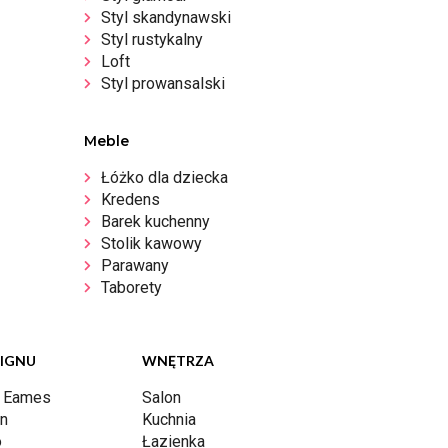
Styl skandynawski
Styl rustykalny
Loft
Styl prowansalski
Meble
Łóżko dla dziecka
Kredens
Barek kuchenny
Stolik kawowy
Parawany
Taborety
SIGNU
WNĘTRZA
y Eames
Salon
rn
Kuchnia
o
Łazienka