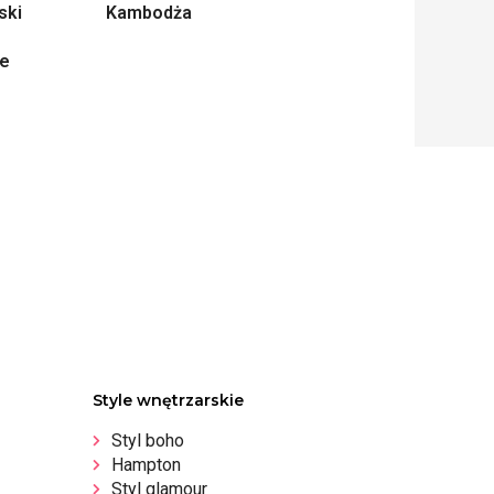
ski
Kambodża
ne
Style wnętrzarskie
Styl boho
Hampton
Styl glamour