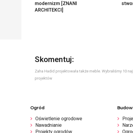
modernizm [ZNANI
stwo
ARCHITEKCI]
Skomentuj:
Zaha Hadid projektowała także meble. Wybraliśmy 10 na
projektów
Ogród
Budow
Oświetlenie ogrodowe
Proj
Nawadnianie
Narz
Projekty ogrodów
Ogro