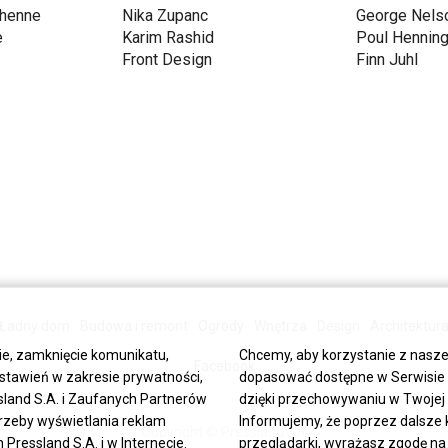
chenne
Nika Zupanc
George Nels
e
Karim Rashid
Poul Hennin
Front Design
Finn Juhl
Ładny dom
Budowa i remont
Ogrody
Wnętrza
Design
Architektur
ie, zamknięcie komunikatu,
Chcemy, aby korzystanie z nasze
Facebook
stawień w zakresie prywatności,
dopasować dostępne w Serwisie tr
land S.A. i Zaufanych Partnerów
dzięki przechowywaniu w Twojej p
trzeby wyświetlania reklam
Informujemy, że poprzez dalsze 
Copyright © Pressland SA
ressland S.A. i w Internecie.
przeglądarki, wyrażasz zgodę na