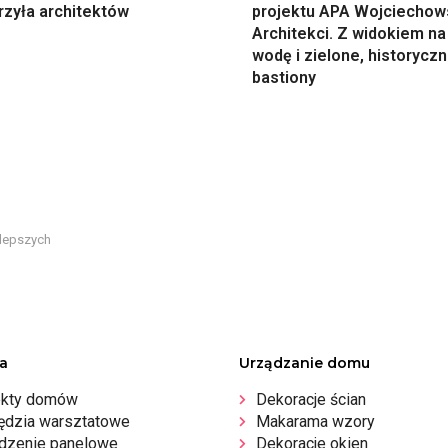
rzyła architektów
projektu APA Wojciechow
Architekci. Z widokiem na
wodę i zielone, historycz
bastiony
jlepszych
a
Urządzanie domu
ekty domów
Dekoracje ścian
ędzia warsztatowe
Makarama wzory
dzenie panelowe
Dekoracje okien