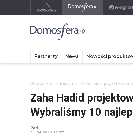
Partnerzy
News
Nowości produkto
Domosfera
Design
Zaha Hadid projektowała t
Zaha Hadid projektow
Wybraliśmy 10 najlep
Red.