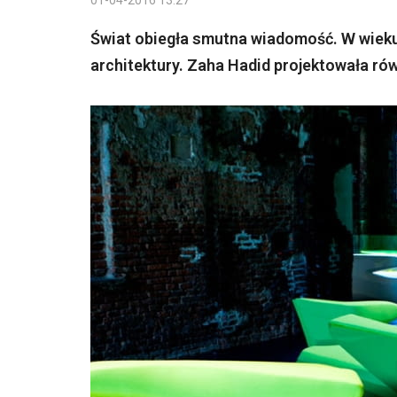
01-04-2016 13:27
Świat obiegła smutna wiadomość. W wieku
architektury. Zaha Hadid projektowała rów