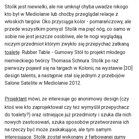
Stolik jest niewielki, ale nie umknął chyba uwadze nikogo
kto był w Mediolanie lub choćby przeglądał relacje z
włoskich targów. Oko przyciąga kolor - pomarańczowy, ale
przede wszystkim pomysł. Stolik ma pięć nóg, co samo w
sobie nie jest jeszcze osobliwe, ale te nogi wyglądają
niczym przedmiot którym zwykło się przepychać zatkaną
toaletę
. Rubber Table - Gumowy Stół to projekt młodego
niemieckiego twórcy Thomasa Schnura. Stolik po raz
pierwszy pojawił się na targach w Kolonii, na wystawie [3D]
design talents, a następnie stał się jednym z przebojów
Salone Satelite w Mediolanie 2012.
Projektant
mówi, że interesuje go anonimowy design (czy
ktoś wie kto zaprojektował czy też wymyślił przepychacz
do toalety?) oraz istniejące już przedmioty i szuka dla nich
nowych zastosowań, szuka sposobów przetworzenia ich
na rzeczy być może zaskakujące, ale tym samym
interesujące. Stolik został wykonany z farbowanej gumy