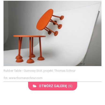
Rubber Table - Gumowy Stół; projekt: Thomas Schnur
fot. www.thomasschnur.com
OTWÓRZ GALERIĘ
(6)