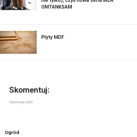
nie tylko), czyli nowa seria IKEA
OMTANKSAM
Płyty MDF
Skomentuj:
Gumowy stół
Ogród