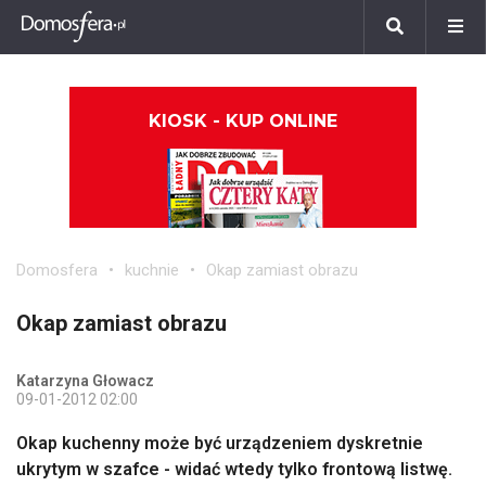
KIOSK - KUP ONLINE
Domosfera
kuchnie
Okap zamiast obrazu
Okap zamiast obrazu
Katarzyna Głowacz
09-01-2012 02:00
Okap kuchenny może być urządzeniem dyskretnie
ukrytym w szafce - widać wtedy tylko frontową listwę.