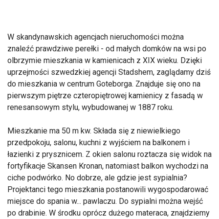
W skandynawskich agencjach nieruchomości można
znaleźć prawdziwe perełki - od małych domków na wsi po
olbrzymie mieszkania w kamienicach z XIX wieku. Dzięki
uprzejmości szwedzkiej agencji Stadshem, zaglądamy dziś
do mieszkania w centrum Goteborga. Znajduje się ono na
pierwszym piętrze czteropiętrowej kamienicy z fasadą w
renesansowym stylu, wybudowanej w 1887 roku.
Mieszkanie ma 50 m kw. Składa się z niewielkiego
przedpokoju, salonu, kuchni z wyjściem na balkonem i
łazienki z prysznicem. Z okien salonu roztacza się widok na
fortyfikacje Skansen Kronan, natomiast balkon wychodzi na
ciche podwórko. No dobrze, ale gdzie jest sypialnia?
Projektanci tego mieszkania postanowili wygospodarować
miejsce do spania w... pawlaczu. Do sypialni można wejść
po drabinie. W środku oprócz dużego materaca, znajdziemy