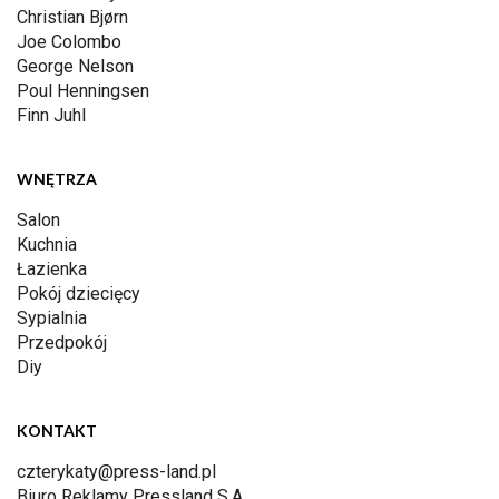
Christian Bjørn
Joe Colombo
George Nelson
Poul Henningsen
Finn Juhl
WNĘTRZA
Salon
Kuchnia
Łazienka
Pokój dziecięcy
Sypialnia
Przedpokój
Diy
KONTAKT
czterykaty@press-land.pl
Biuro Reklamy Pressland S.A.