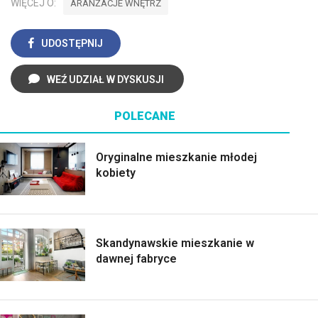
WIĘCEJ O:
ARANŻACJE WNĘTRZ
UDOSTĘPNIJ
WEŹ UDZIAŁ W DYSKUSJI
POLECANE
Oryginalne mieszkanie młodej
kobiety
Skandynawskie mieszkanie w
dawnej fabryce