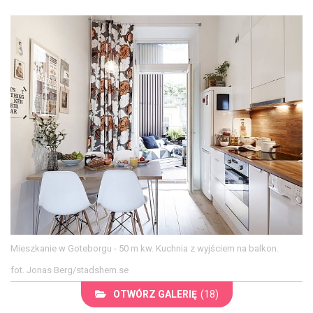
Mieszkanie w Goteborgu - 50 m kw. Kuchnia z wyjściem na balkon.
fot. Jonas Berg/stadshem.se
OTWÓRZ GALERIĘ
(18)