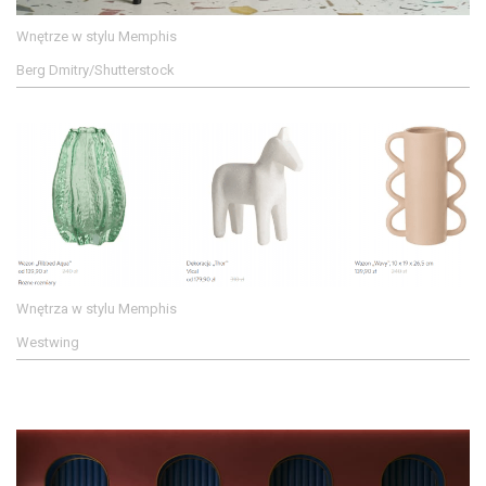
Wnętrze w stylu Memphis
Berg Dmitry/Shutterstock
Wnętrza w stylu Memphis
Westwing