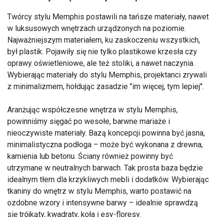
Twórcy stylu Memphis postawili na tańsze materiały, nawet
w luksusowych wnętrzach urządzonych na poziomie.
Najważniejszym materiałem, ku zaskoczeniu wszystkich,
był plastik. Pojawiły się nie tylko plastikowe krzesła czy
oprawy oświetleniowe, ale też stoliki, a nawet naczynia.
Wybierając materiały do stylu Memphis, projektanci zrywali
z minimalizmem, hołdując zasadzie "im więcej, tym lepiej".
Aranżując współczesne wnętrza w stylu Memphis,
powinniśmy sięgać po wesołe, barwne mariaże i
nieoczywiste materiały. Bazą koncepcji powinna być jasna,
minimalistyczna podłoga – może być wykonana z drewna,
kamienia lub betonu. Ściany również powinny być
utrzymane w neutralnych barwach. Tak prosta baza będzie
idealnym tłem dla krzykliwych mebli i dodatków. Wybierając
tkaniny do wnętrz w stylu Memphis, warto postawić na
ozdobne wzory i intensywne barwy – idealnie sprawdzą
się trójkąty, kwadraty, koła i esy-floresy.