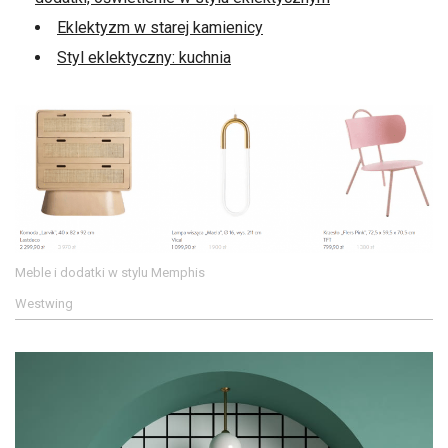
Eklektyzm w starej kamienicy
Styl eklektyczny: kuchnia
Meble i dodatki w stylu Memphis
Westwing