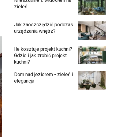
Mieszkanie z widokiem na
zieleń
Jak zaoszczędzić podczas
urządzania wnętrz?
Ile kosztuje projekt kuchni?
Gdzie i jak zrobić projekt
kuchni?
Dom nad jeziorem - zieleń i
elegancja
Podłogi: pomysły na wykończenie
Ściany - co jest modne?
Kuchnia bez odcisków palców – estetyka,
która ułatwia codzienne użytkowanie