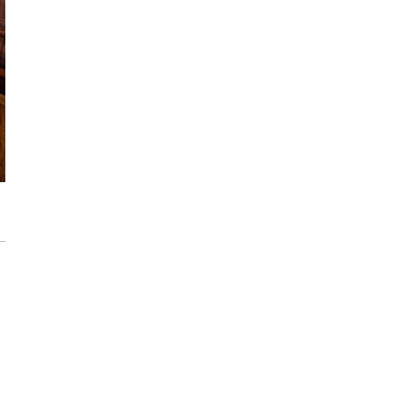
Konkurs PEKA dla architektów z pulą
nagród ponad 16 000 zł
Przedpokój długi i wąski - jak go
zaaranżować?