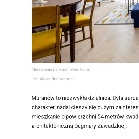
Mieszkanie na Muranowie. Salon.
Fot. Alexandra Dermont
Muranów to niezwykła dzielnica. Była serc
charakter, nadal cieszy się dużym zaintere
mieszkanie o powierzchni 54 metrów kwad
architektoniczną Dagmary Zawadzkiej.