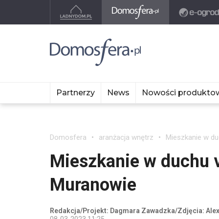
Partnerzy
News
Nowości produkto
Domosfera
aranżacja wnętrz
Mieszkanie w d
Mieszkanie w duchu 
Muranowie
Redakcja/Projekt: Dagmara Zawadzka/Zdjęcia: Ale