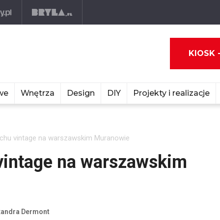
KIOSK 
we
Wnętrza
Design
DIY
Projekty i realizacje
uchu vintage na warszawskim Muranowie
vintage na warszawskim
xandra Dermont