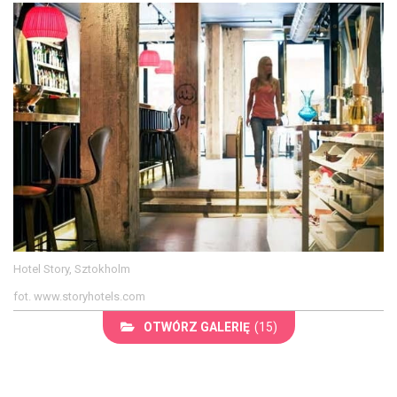
Hotel Story, Sztokholm
fot. www.storyhotels.com
OTWÓRZ GALERIĘ
(15)