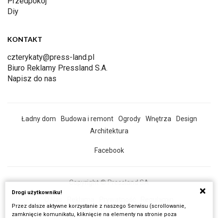
Przedpokój
Diy
KONTAKT
czterykaty@press-land.pl
Biuro Reklamy Pressland S.A.
Napisz do nas
Ładny dom
Budowa i remont
Ogrody
Wnętrza
Design
Architektura
Facebook
Copyright © Pressland SA
Drogi użytkowniku!
O Nas
Reklama
Prywatność
Regulamin
Przez dalsze aktywne korzystanie z naszego Serwisu (scrollowanie,
Wszystkie artykuły
zamknięcie komunikatu, kliknięcie na elementy na stronie poza