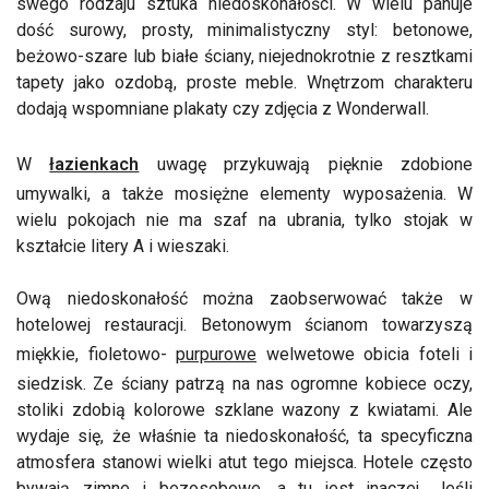
swego rodzaju sztuka niedoskonałości. W wielu panuje
dość surowy, prosty, minimalistyczny styl: betonowe,
beżowo-szare lub białe ściany, niejednokrotnie z resztkami
tapety jako ozdobą, proste meble. Wnętrzom charakteru
dodają wspomniane plakaty czy zdjęcia z Wonderwall.
W
łazienkach
uwagę przykuwają pięknie zdobione
umywalki, a także mosiężne elementy wyposażenia. W
wielu pokojach nie ma szaf na ubrania, tylko stojak w
kształcie litery A i wieszaki.
Ową niedoskonałość można zaobserwować także w
hotelowej restauracji. Betonowym ścianom towarzyszą
miękkie, fioletowo-
purpurowe
welwetowe obicia foteli i
siedzisk. Ze ściany patrzą na nas ogromne kobiece oczy,
stoliki zdobią kolorowe szklane wazony z kwiatami. Ale
wydaje się, że właśnie ta niedoskonałość, ta specyficzna
atmosfera stanowi wielki atut tego miejsca. Hotele często
bywają zimne i bezosobowe, a tu jest inaczej. Jeśli