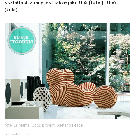
kształtach znany jest także jako Up5 (fotel) i Up6
(kula).
fotel La Mama (Up5); projekt: Gaetano Pesce
fot. bebitalia.it