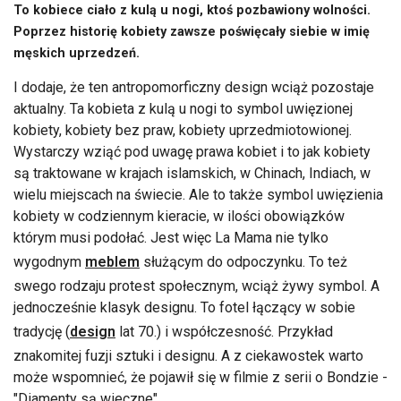
To kobiece ciało z kulą u nogi, ktoś pozbawiony wolności.
Poprzez historię kobiety zawsze poświęcały siebie w imię
męskich uprzedzeń.
I dodaje, że ten antropomorficzny design wciąż pozostaje
aktualny. Ta kobieta z kulą u nogi to symbol uwięzionej
kobiety, kobiety bez praw, kobiety uprzedmiotowionej.
Wystarczy wziąć pod uwagę prawa kobiet i to jak kobiety
są traktowane w krajach islamskich, w Chinach, Indiach, w
wielu miejscach na świecie. Ale to także symbol uwięzienia
kobiety w codziennym kieracie, w ilości obowiązków
którym musi podołać. Jest więc La Mama nie tylko
wygodnym
meblem
służącym do odpoczynku. To też
swego rodzaju protest społecznym, wciąż żywy symbol. A
jednocześnie klasyk designu. To fotel łączący w sobie
tradycję (
design
lat 70.) i współczesność. Przykład
znakomitej fuzji sztuki i designu. A z ciekawostek warto
może wspomnieć, że pojawił się w filmie z serii o Bondzie -
"Diamenty są wieczne".