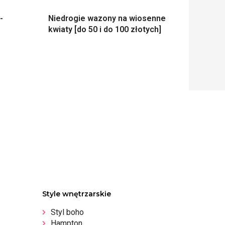
-
Niedrogie wazony na wiosenne
kwiaty [do 50 i do 100 złotych]
Style wnętrzarskie
Styl boho
Hampton