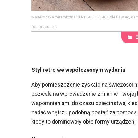
Maselniczka ceramiczna GU-1394 DEK. 46 Bolesławiec, garne
fot. producent
Styl retro we współczesnym wydaniu
Aby pomieszczenie zyskało na świeżości nie
pozwala na wprowadzenie zmian w Twojej k
wspomnieniami do czasu dzieciństwa, kied
nadać wnętrzu podobną postać za pomocą doda
kiedy to dominowały obłe formy urządzeń 