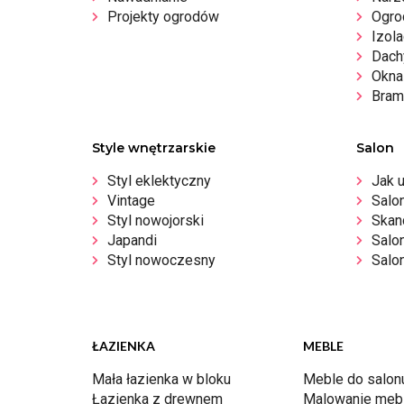
Projekty ogrodów
Ogro
Izola
Dachy
Okna 
Bram
Style wnętrzarskie
Salon
Styl eklektyczny
Jak 
Vintage
Salo
Styl nowojorski
Skan
Japandi
Salo
Styl nowoczesny
Salon
ŁAZIENKA
MEBLE
Mała łazienka w bloku
Meble do salon
Łazienka z drewnem
Malowanie mebl