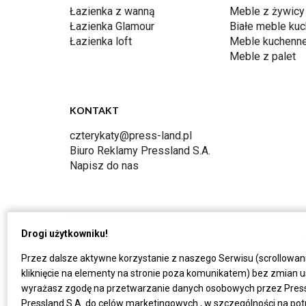
Łazienka z wanną
Meble z żywicy
Łazienka Glamour
Białe meble ku
Łazienka loft
Meble kuchenn
Meble z palet
KONTAKT
czterykaty@press-land.pl
Biuro Reklamy Pressland S.A.
Napisz do nas
Drogi użytkowniku!
Przez dalsze aktywne korzystanie z naszego Serwisu (scrollowan
kliknięcie na elementy na stronie poza komunikatem) bez zmian u
wyrażasz zgodę na przetwarzanie danych osobowych przez Press
Pressland S.A. do celów marketingowych , w szczególności na po