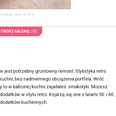
czki.pl, cena: 53,70 zł
OTWÓRZ GALERIĘ
(18)
 jest potrzebny gruntowny remont. Stylistyka retro
uchni, bez nadmiernego obciążenia portfela. Wróć
y to w babcinej kuchni zajadałeś smakołyki. Możesz
tków w stylu retro. Kojarzą się one z latami 50. i 60. 
i dodatków kuchennych.