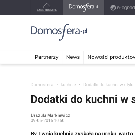
Partnerzy
News
Nowości produkto
Domosfera
kuchnie
Dodatki do kuchni w stylu 
Dodatki do kuchni w s
Urszula Markiewicz
09-06-2016 10:50
By Twoja kuchnia zyskała na uroku, wart