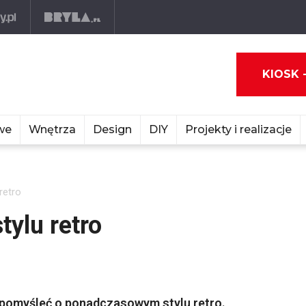
KIOSK 
we
Wnętrza
Design
DIY
Projekty i realizacje
retro
tylu retro
o pomyśleć o ponadczasowym stylu retro.