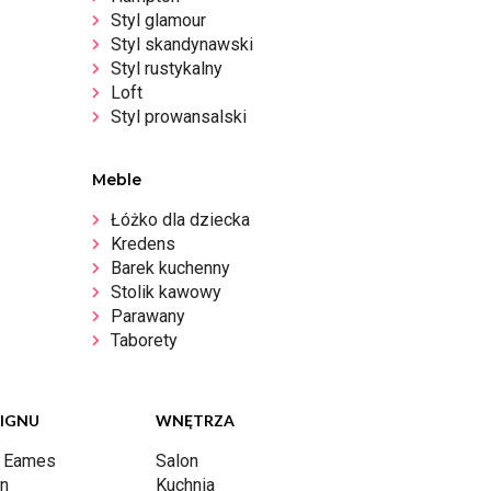
Styl glamour
Styl skandynawski
Styl rustykalny
Loft
Styl prowansalski
Meble
Łóżko dla dziecka
Kredens
Barek kuchenny
Stolik kawowy
Parawany
Taborety
SIGNU
WNĘTRZA
y Eames
Salon
rn
Kuchnia