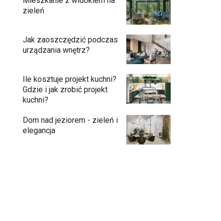
Mieszkanie z widokiem na
zieleń
Jak zaoszczędzić podczas
urządzania wnętrz?
Ile kosztuje projekt kuchni?
Gdzie i jak zrobić projekt
kuchni?
Dom nad jeziorem - zieleń i
elegancja
Przedpokój długi i wąski - jak go
zaaranżować?
Soczysta kuchnia – jak stworzyć wnętrze
pełne życia i stylu?