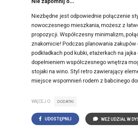
Nie zapomnij o...
Niezbędne jest odpowiednie połączenie styl
nowoczesnego mieszkania, możesz z łatwo
propozycji. Współczesny minimalizm, połą
znakomicie! Podczas planowania zakupów d
podkładkach pod kubki, etażerkach na jajka
dopełnieniem współczesnego wnętrza mogą 
stojaki na wino. Styl retro zawierający el
miejsce wspomnień rodem z babcinego d
WIĘCEJ O:
DODATKI
UDOSTĘPNIJ
WEŹ UDZIAŁ W DY