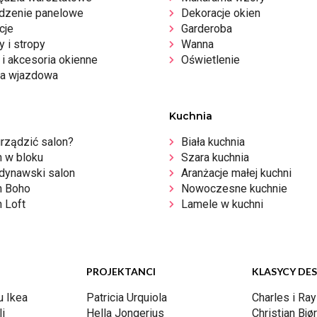
dzenie panelowe
Dekoracje okien
cje
Garderoba
 i stropy
Wanna
i akcesoria okienne
Oświetlenie
a wjazdowa
Kuchnia
urządzić salon?
Biała kuchnia
n w bloku
Szara kuchnia
dynawski salon
Aranżacje małej kuchni
n Boho
Nowoczesne kuchnie
 Loft
Lamele w kuchni
PROJEKTANCI
KLASYCY DE
u Ikea
Patricia Urquiola
Charles i Ra
i
Hella Jongerius
Christian Bjø