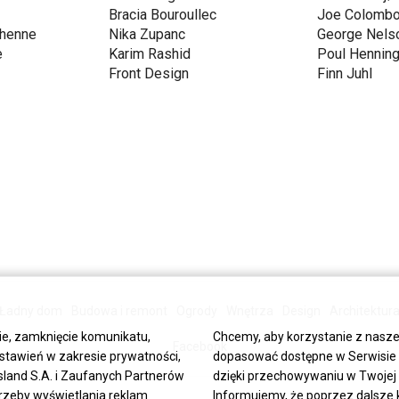
Bracia Bouroullec
Joe Colomb
chenne
Nika Zupanc
George Nels
e
Karim Rashid
Poul Hennin
Front Design
Finn Juhl
Ładny dom
Budowa i remont
Ogrody
Wnętrza
Design
Architektur
ie, zamknięcie komunikatu,
Chcemy, aby korzystanie z nasze
Facebook
stawień w zakresie prywatności,
dopasować dostępne w Serwisie tr
land S.A. i Zaufanych Partnerów
dzięki przechowywaniu w Twojej p
trzeby wyświetlania reklam
Informujemy, że poprzez dalsze 