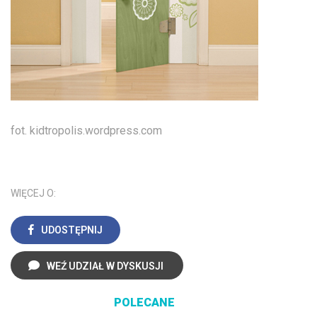
fot. kidtropolis.wordpress.com
WIĘCEJ O:
UDOSTĘPNIJ
WEŹ UDZIAŁ W DYSKUSJI
POLECANE