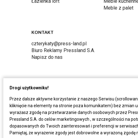
Łazienka loft
Meble kuchenn
Meble z palet
KONTAKT
czterykaty@press-land.pl
Biuro Reklamy Pressland S.A.
Napisz do nas
Drogi użytkowniku!
Przez dalsze aktywne korzystanie z naszego Serwisu (scrollowan
kliknięcie na elementy na stronie poza komunikatem) bez zmian u
wyrażasz zgodę na przetwarzanie danych osobowych przez Press
Pressland S.A. do celów marketingowych , w szczególności na po
dopasowanych do Twoich zainteresowań i preferencji w serwisach P
Pamiętaj, że wyrażenie zgody jest dobrowolne a wyrażoną zgodę 