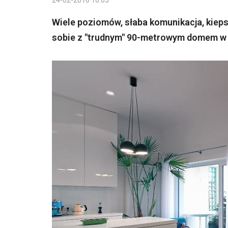
24-02-2016 16:03
Wiele poziomów, słaba komunikacja, kiepsk
sobie z "trudnym" 90-metrowym domem w