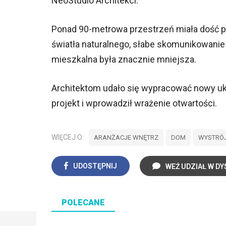
NeoStudio Architekci.
Ponad 90-metrowa przestrzeń miała dość p
światła naturalnego, słabe skomunikowani
mieszkalna była znacznie mniejsza.
Architektom udało się wypracować nowy uk
projekt i wprowadził wrażenie otwartości.
WIĘCEJ O:
ARANŻACJE WNĘTRZ
DOM
WYSTRÓ
UDOSTĘPNIJ
WEŹ UDZIAŁ W DY
POLECANE