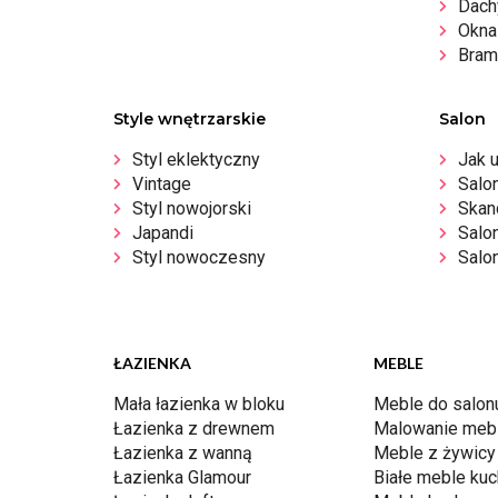
Dachy
Okna 
Bram
Style wnętrzarskie
Salon
Styl eklektyczny
Jak 
Vintage
Salo
Styl nowojorski
Skan
Japandi
Salo
Styl nowoczesny
Salon
ŁAZIENKA
MEBLE
Mała łazienka w bloku
Meble do salon
Łazienka z drewnem
Malowanie mebl
Łazienka z wanną
Meble z żywicy
Łazienka Glamour
Białe meble ku