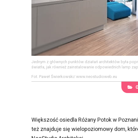
Jednym z głównych punktów działań architektów była popra
światła, jak również zainstalowanie odpowiednich lamp zap
Fot. Paweł Świerkowski/ www.neostudioweb.eu
Większość osiedla Różany Potok w Poznani
też znajduje się wielopoziomowy dom, które