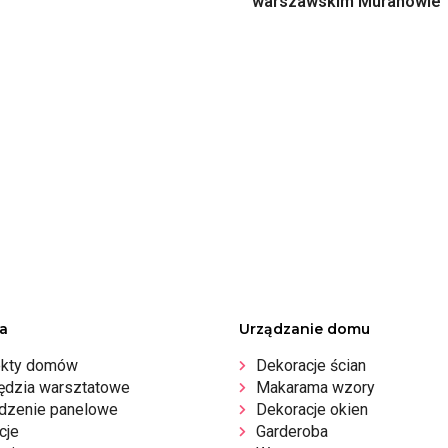
warszawskim Muranowie
a
Urządzanie domu
ekty domów
Dekoracje ścian
ędzia warsztatowe
Makarama wzory
dzenie panelowe
Dekoracje okien
cje
Garderoba