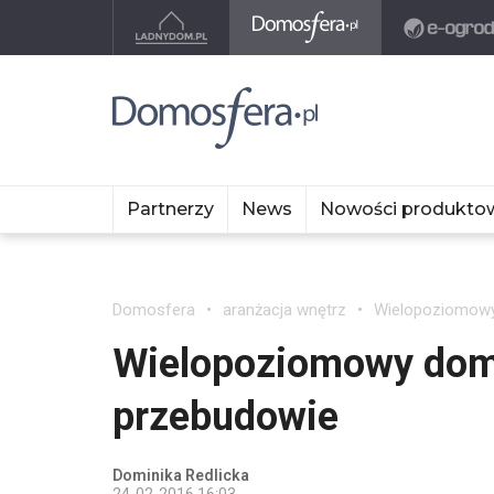
Partnerzy
News
Nowości produkto
Domosfera
aranżacja wnętrz
Wielopoziomowy
Wielopoziomowy dom
przebudowie
Dominika Redlicka