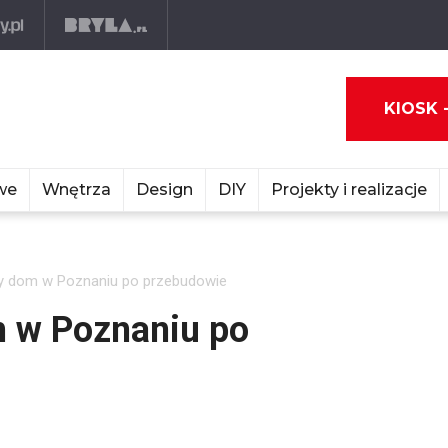
KIOSK 
we
Wnętrza
Design
DIY
Projekty i realizacje
 dom w Poznaniu po przebudowie
 w Poznaniu po