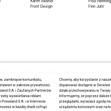
e
Karim Rashid
Poul Hennin
Front Design
Finn Juhl
Ładny dom
Budowa i remont
Ogrody
Wnętrza
Design
Architektur
ie, zamknięcie komunikatu,
Chcemy, aby korzystanie z nasze
Facebook
stawień w zakresie prywatności,
dopasować dostępne w Serwisie tr
land S.A. i Zaufanych Partnerów
dzięki przechowywaniu w Twojej p
trzeby wyświetlania reklam
Informujemy, że poprzez dalsze 
Copyright © Pressland SA
ressland S.A. i w Internecie.
przeglądarki, wyrażasz zgodę na
możesz w każdej chwili cofnąć.
urządzeniu końcowym oraz na kor
O Nas
Reklama
Prywatność
Regulamin
Wszystkie artykuły