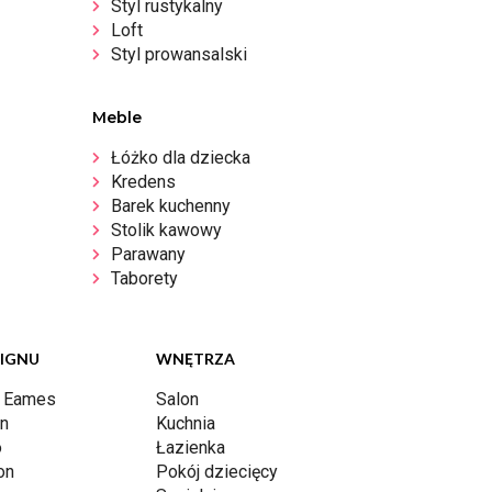
Styl rustykalny
Loft
Styl prowansalski
Meble
Łóżko dla dziecka
Kredens
Barek kuchenny
Stolik kawowy
Parawany
Taborety
SIGNU
WNĘTRZA
y Eames
Salon
rn
Kuchnia
o
Łazienka
on
Pokój dziecięcy