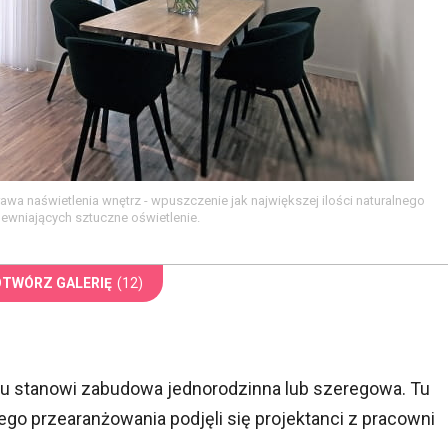
wa naświetlenia wnętrz - wpuszczenie jak największej ilości naturalnego
ewniających sztuczne oświetlenie.
OTWÓRZ GALERIĘ
(12)
u stanowi zabudowa jednorodzinna lub szeregowa. Tu
go przearanżowania podjęli się projektanci z pracowni