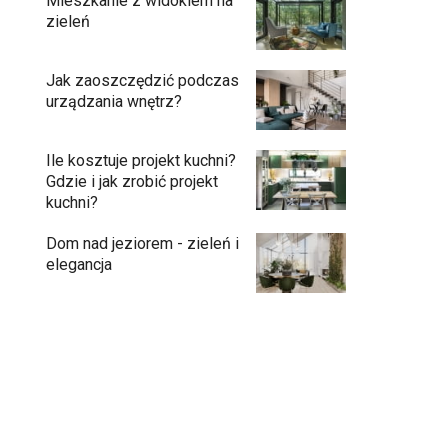
Mieszkanie z widokiem na
zieleń
Jak zaoszczędzić podczas
urządzania wnętrz?
Ile kosztuje projekt kuchni?
Gdzie i jak zrobić projekt
kuchni?
Dom nad jeziorem - zieleń i
elegancja
Przedpokój długi i wąski - jak go
zaaranżować?
Soczysta kuchnia – jak stworzyć wnętrze
pełne życia i stylu?