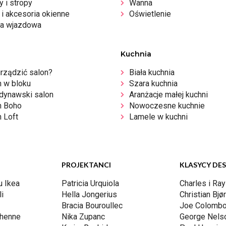
 i stropy
Wanna
i akcesoria okienne
Oświetlenie
a wjazdowa
Kuchnia
urządzić salon?
Biała kuchnia
n w bloku
Szara kuchnia
dynawski salon
Aranżacje małej kuchni
n Boho
Nowoczesne kuchnie
 Loft
Lamele w kuchni
PROJEKTANCI
KLASYCY DE
u Ikea
Patricia Urquiola
Charles i Ra
i
Hella Jongerius
Christian Bjø
Bracia Bouroullec
Joe Colomb
chenne
Nika Zupanc
George Nels