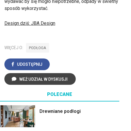
wydawać by się mogło niepotrzebne, odpady w świetny
sposób wykorzystać.
Design dziś: JBA Design
WIĘCEJ O:
PODŁOGA
UDOSTĘPNIJ
WEŹ UDZIAŁ W DYSKUSJI
POLECANE
Drewniane podłogi