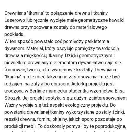
Drewniana "tkanina" to połączenie drewna i tkaniny.
Laserowo lub ręcznie wycięte małe geometryczne kawałki
drewna przymocowane zostały do materiałowego
podkładu.
W ten sposób powstało coś pomiędzy parkietem a
dywanem. Materiał, który oscyluje pomiędzy twardością
drewna a miękkością tkaniny. Dzięki geometrycznym i
niewielkim drewnianym elementom dywan łatwo daje się
formować, tworząc trójwymiarowe kształty. Drewniana
"tkanina" może mieć także inne zastosowania: może być
rodzajem narzuty albo obrusem. Autorką projektu jest
urodzona w Berlinie niemiecka studentka wzornictwa Elisa
Strozyk. Jej projekt spotyka się z dużym zainteresowaniem.
Ważny wydaje się też aspekt ekologiczny projektu. Do
powstania drewnianej tkaniny wykorzystane zostały ścinki,
resztki drewna, forniru, okleiny, jakich sporo pozostaje po
produkcji mebli. To doskonały pomysł, by te poprodukcyjne,