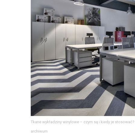
Tkane wykładziny winylowe – czym są i kiedy je stosować?
archiwum