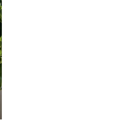
Konkurs PEKA dla architektów z pulą
nagród ponad 16 000 zł
Przedpokój długi i wąski - jak go
zaaranżować?