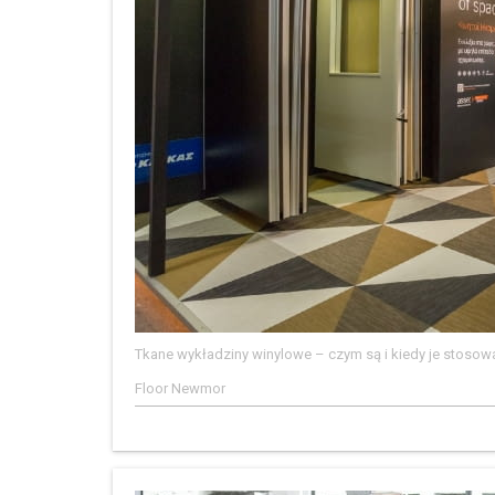
Tkane wykładziny winylowe – czym są i kiedy je stosow
Floor Newmor