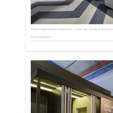
Tkane wykładziny winylowe – czym są i kiedy je stosow
Floor Newmor