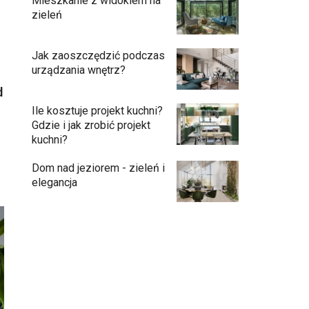
Mieszkanie z widokiem na
zieleń
Jak zaoszczędzić podczas
urządzania wnętrz?
d
Ile kosztuje projekt kuchni?
Gdzie i jak zrobić projekt
kuchni?
Dom nad jeziorem - zieleń i
elegancja
Podłogi: pomysły na wykończenie
Ściany - co jest modne?
Kuchnia bez odcisków palców – estetyka,
która ułatwia codzienne użytkowanie