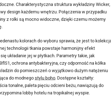
widoczne. Charakterystyczna struktura wykładziny Wicker,
kawy design każdemu wnętrzu. Połączenia w przypadku
ziny z rolki są mocno widoczne, dzięki czemu możemy
ę.
denastu kolorach do wyboru sprawia, że jest to kolekcj
ej technologii tkania powstaje harmonijny efekt
ę układanie jej w płytkach. Parametry takie, jak
flS1, ochrona antybakteryjna, czy odporność na kółka
 wykładzin do pomieszczeń o wyjątkowo dużym natężeniu
zująca do modnego
stylu boho
. Dostępne kształty:
ścia tonalne, paleta pięciu odcieni beżu, nawiązują do
rzypomina lobby hotelu na tropikalnej wyspie.