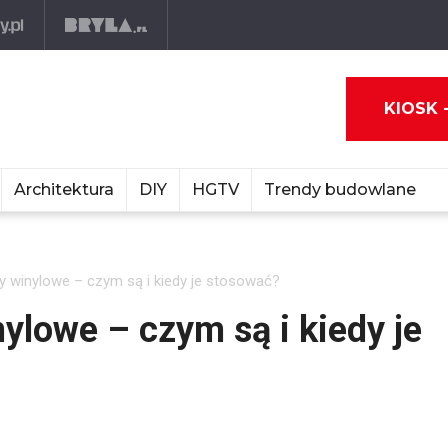
KIOSK 
Architektura
DIY
HGTV
Trendy budowlane
y winylowe – czym są i kiedy je stosować?
ylowe – czym są i kiedy je