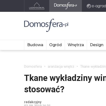
Budowa
Ogród
Wnętrza
Design
Domosfera
aranżacja wnętrz
Tkane wykładzin
Tkane wykładziny win
stosować?
redakcyjny