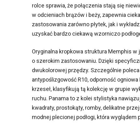
rolce sprawia, że połączenia stają się nie
w odcieniach brązów i beży, zapewnia cie
zastosowania zarówno płytek, jak i wykład
uzyskać bardzo ciekawą wzorniczo podłog
Oryginalna kropkowa struktura Memphis w je
o szerokim zastosowaniu. Dzięki specyficzn
dwukolorowej przędzy. Szczególnie poleca si
antypoślizgowość R10, odporność ogniowa B
krzeseł, klasyfikują tą kolekcję w grupie
ruchu. Panama to z kolei stylistyka nawią
kwadraty, prostokąty, romby, delikatne przej
modnej plecionej podłogi, która wyglądem p