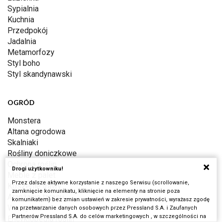
Sypialnia
Kuchnia
Przedpokój
Jadalnia
Metamorfozy
Styl boho
Styl skandynawski
OGRÓD
Monstera
Altana ogrodowa
Skalniaki
Rośliny doniczkowe
Ochrona roślin
Drogi użytkowniku!
Meble z palet
Przez dalsze aktywne korzystanie z naszego Serwisu (scrollowanie,
Koszenie trawy
zamknięcie komunikatu, kliknięcie na elementy na stronie poza
Aranżacje tarasu
komunikatem) bez zmian ustawień w zakresie prywatności, wyrażasz zgodę
Warzywnik
na przetwarzanie danych osobowych przez Pressland S.A. i Zaufanych
Partnerów Pressland S.A. do celów marketingowych , w szczególności na
Encyklopedia roślin