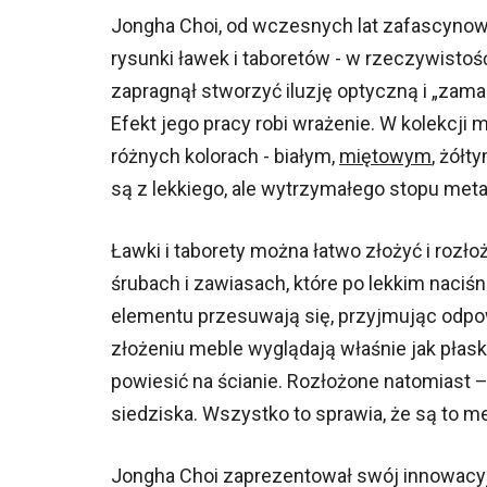
Jongha Choi, od wczesnych lat zafascynow
rysunki ławek i taboretów - w rzeczywistość.
zapragnął stworzyć iluzję optyczną i „zam
Efekt jego pracy robi wrażenie. W kolekcji 
różnych kolorach - białym,
miętowym
, żółt
są z lekkiego, ale wytrzymałego stopu metal
Ławki i taborety można łatwo złożyć i roz
śrubach i zawiasach, które po lekkim naci
elementu przesuwają się, przyjmując odpow
złożeniu meble wyglądają właśnie jak płask
powiesić na ścianie. Rozłożone natomiast – 
siedziska. Wszystko to sprawia, że są to m
Jongha Choi zaprezentował swój innowacyjn