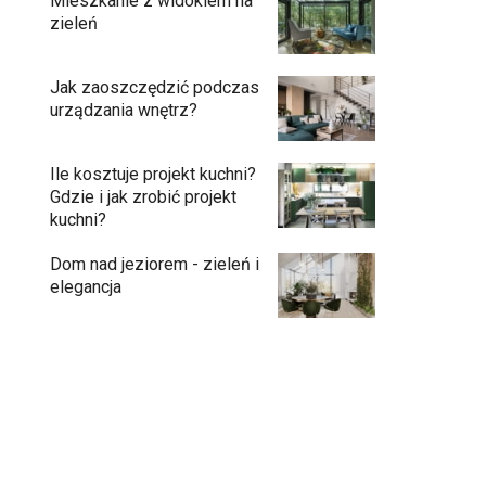
Mieszkanie z widokiem na
zieleń
Jak zaoszczędzić podczas
urządzania wnętrz?
Ile kosztuje projekt kuchni?
Gdzie i jak zrobić projekt
kuchni?
Dom nad jeziorem - zieleń i
elegancja
Przedpokój długi i wąski - jak go
zaaranżować?
Soczysta kuchnia – jak stworzyć wnętrze
pełne życia i stylu?