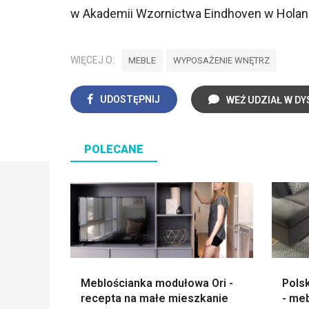
w Akademii Wzornictwa Eindhoven w Holand
WIĘCEJ O:
MEBLE
WYPOSAŻENIE WNĘTRZ
UDOSTĘPNIJ
WEŹ UDZIAŁ W DY
POLECANE
Meblościanka modułowa Ori -
Pols
recepta na małe mieszkanie
- me