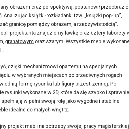
any obrazem oraz perspektywą, postanowił przeobrazić
 Analizując książki-rozkładanki tzw. „książki pop-up”,
azać granicę pomiędzy obrazem, a rzeczywistością”.
mebli projektanta znajdziemy ławkę oraz cztery taborety 
ym,
granatowym
oraz szarym. Wszystkie meble wykonan
i.
łożyć, dzięki mechanizmowi opartemu na specjalnych
śnięciu w wybranych miejscach po przeciwnych rogach
iednią formę rysunku lub figury przestrzennej. Po
ie rysunki wykonane w 2D, które da się szybko i sprawni
spełniają w pełni swoją rolę jako wygodne i stabilne
eble idealne do małych wnętrz.
y projekt mebli na potrzeby swojej pracy magisterskiej