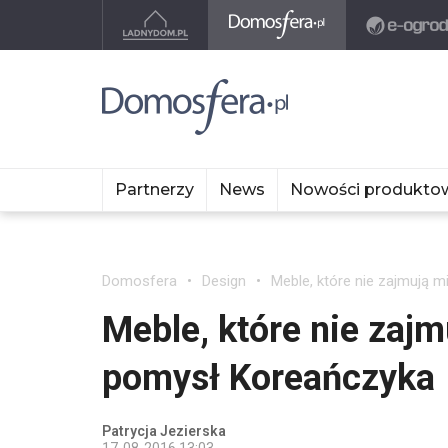
Partnerzy
News
Nowości produkto
Domosfera
Design
Meble, które nie zajmują 
Meble, które nie zajm
pomysł Koreańczyka
Patrycja Jezierska