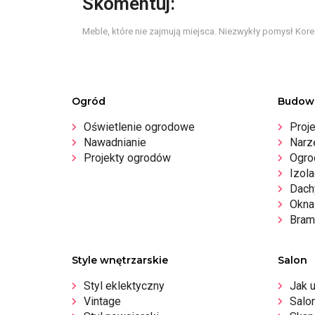
Skomentuj:
Meble, które nie zajmują miejsca. Niezwykły pomysł Kor
Ogród
Budow
Oświetlenie ogrodowe
Proj
Nawadnianie
Narz
Projekty ogrodów
Ogro
Izola
Dachy
Okna 
Bram
Style wnętrzarskie
Salon
Styl eklektyczny
Jak 
Vintage
Salo