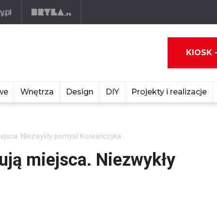
KIOSK 
we
Wnętrza
Design
DIY
Projekty i realizacje
miejsca. Niezwykły pomysł Koreańczyka
ują miejsca. Niezwykły