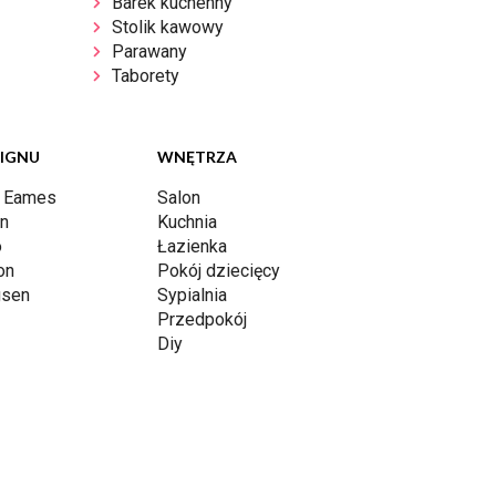
Barek kuchenny
Stolik kawowy
Parawany
Taborety
SIGNU
WNĘTRZA
y Eames
Salon
rn
Kuchnia
o
Łazienka
on
Pokój dziecięcy
gsen
Sypialnia
Przedpokój
Diy