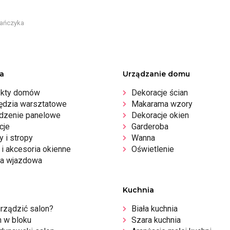
eańczyka
a
Urządzanie domu
ekty domów
Dekoracje ścian
ędzia warsztatowe
Makarama wzory
dzenie panelowe
Dekoracje okien
cje
Garderoba
 i stropy
Wanna
i akcesoria okienne
Oświetlenie
a wjazdowa
Kuchnia
urządzić salon?
Biała kuchnia
n w bloku
Szara kuchnia