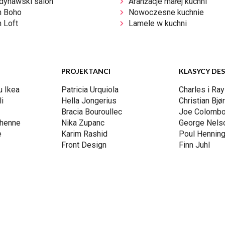
dynawski salon
Aranżacje małej kuchni
n Boho
Nowoczesne kuchnie
 Loft
Lamele w kuchni
PROJEKTANCI
KLASYCY DE
u Ikea
Patricia Urquiola
Charles i Ra
i
Hella Jongerius
Christian Bjø
Bracia Bouroullec
Joe Colomb
chenne
Nika Zupanc
George Nels
e
Karim Rashid
Poul Hennin
Front Design
Finn Juhl