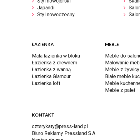
Styl nowojorski
Skan
Japandi
Salo
Styl nowoczesny
Salon
ŁAZIENKA
MEBLE
Mała łazienka w bloku
Meble do salon
Łazienka z drewnem
Malowanie mebl
Łazienka z wanną
Meble z żywicy
Łazienka Glamour
Białe meble ku
Łazienka loft
Meble kuchenn
Meble z palet
KONTAKT
czterykaty@press-land.pl
Biuro Reklamy Pressland S.A.