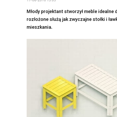
17-08-2016 13:03
Młody projektant stworzył meble idealne d
rozłożone służą jak zwyczajne stołki i ła
mieszkania.