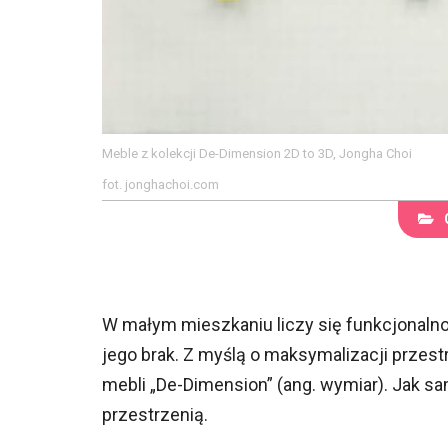
Meble z kolekcji De-Dimension 2D to 3D, Jongha Choi
fot. jonghachoi.com
W małym mieszkaniu liczy się funkcjonalno
jego brak. Z myślą o maksymalizacji przest
mebli „De-Dimension” (ang. wymiar). Jak s
przestrzenią.