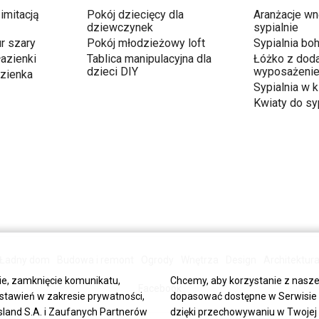
 imitacją
Pokój dziecięcy dla
Aranżacje wn
dziewczynek
sypialnie
r szary
Pokój młodzieżowy loft
Sypialnia bo
łazienki
Tablica manipulacyjna dla
Łóżko z dod
dzieci DIY
wyposażeni
azienka
Sypialnia w k
Kwiaty do syp
Ładny dom
Budowa i remont
Ogrody
Wnętrza
Design
Architektur
ie, zamknięcie komunikatu,
Chcemy, aby korzystanie z nasze
Facebook
stawień w zakresie prywatności,
dopasować dostępne w Serwisie tr
land S.A. i Zaufanych Partnerów
dzięki przechowywaniu w Twojej p