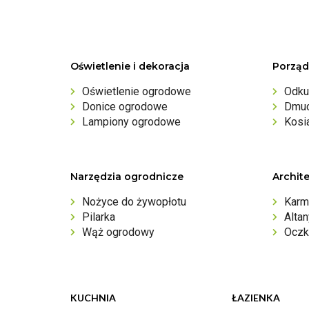
Oświetlenie i dekoracja
Porząd
Oświetlenie ogrodowe
Odku
Donice ogrodowe
Dmuc
Lampiony ogrodowe
Kosi
Narzędzia ogrodnicze
Archit
Nożyce do żywopłotu
Karm
Pilarka
Alta
Wąż ogrodowy
Oczk
KUCHNIA
ŁAZIENKA