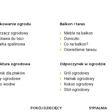
kowanie ogrodu
Balkon i taras
rzacz ogrodowy
Meble na balkon
hawa do liści
Doniczki
arka spalinowa
Co na balkon?
Oświetlenie tarasu
ektura ogrodowa
Odpoczynek w ogrodzie
nik dla ptaków
Grill ogrodowy
ny ogrodowe
Hamak ogrodowy
o wodne
Kokon ogrodowy
Stół ogrodowy
POKÓJ DZIECIĘCY
SYPIALNIA