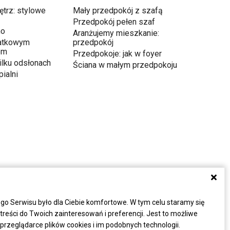
ętrz: stylowe
Mały przedpokój z szafą
Przedpokój pełen szaf
ho
Aranżujemy mieszkanie:
atkowym
przedpokój
em
Przedpokoje: jak w foyer
ilku odsłonach
Ściana w małym przedpokoju
ialni
a
go Serwisu było dla Ciebie komfortowe. W tym celu staramy się
eści do Twoich zainteresowań i preferencji. Jest to możliwe
rzeglądarce plików cookies i im podobnych technologii.