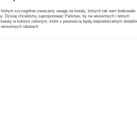
w którym szczególnie zwracamy uwagę na kwiaty, których tak nam brakowało
y. Dzisiaj chcieliśmy zaproponować Państwu, by na wiosennych i letnich
 kwiaty w kolorze zielonym, które z pewnością będą niepowtarzalnym dodatk
 wiosennych rabatach.