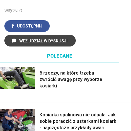
WIĘCEJ O:
UDOSTĘPNIJ
WEŹ UDZIAŁ W DYSKUSJI
POLECANE
6 rzeczy, na które trzeba
zwrócić uwagę przy wyborze
kosiarki
Kosiarka spalinowa nie odpala. Jak
sobie poradzić z usterkami kosiarki
- najczęstsze przykłady awarii