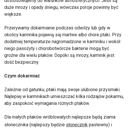
dostosowujemy do warunków atmosferycznych. Jeśli są
duże mrozy i opady śniegu, wówczas porcje powinny być
większe.
Przerywamy dokarmianie podczas odwilży lub gdy w
okolicy karmnika pojawią się martwe albo chore ptaki. Przy
dodatniej temperaturze nagromadzone w karmniku i wokół
niego pasożyty i chorobotwórcze bakterie mogą być
groźne dla wielu ptaków. Dopóki są mrozy, karmnik jest
dość bezpieczny.
Czym dokarmiać
Zależnie od gatunku, ptaki mają swoje ulubione przysmaki.
Najlepiej w karmnikach umieszczać kilka rodzajów pokarmu,
aby zaspokoić wymagania różnych ptaków.
Dla małych ptaków wróblowatych najlepsze będą ziarna
słonecznika (najlepszy będzie
słonecznik
pastewny) i