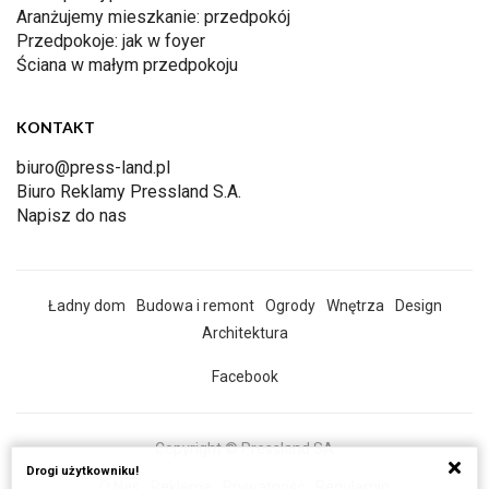
Aranżujemy mieszkanie: przedpokój
Przedpokoje: jak w foyer
Ściana w małym przedpokoju
KONTAKT
biuro@press-land.pl
Biuro Reklamy Pressland S.A.
Napisz do nas
Ładny dom
Budowa i remont
Ogrody
Wnętrza
Design
Architektura
Facebook
Copyright © Pressland SA
Drogi użytkowniku!
O Nas
Reklama
Prywatność
Regulamin