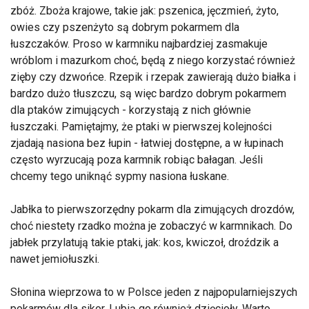
zbóż. Zboża krajowe, takie jak: pszenica, jęczmień, żyto,
owies czy pszenżyto są dobrym pokarmem dla
łuszczaków. Proso w karmniku najbardziej zasmakuje
wróblom i mazurkom choć, będą z niego korzystać również
zięby czy dzwońce. Rzepik i rzepak zawierają dużo białka i
bardzo dużo tłuszczu, są więc bardzo dobrym pokarmem
dla ptaków zimujących - korzystają z nich głównie
łuszczaki. Pamiętajmy, że ptaki w pierwszej kolejności
zjadają nasiona bez łupin - łatwiej dostępne, a w łupinach
często wyrzucają poza karmnik robiąc bałagan. Jeśli
chcemy tego uniknąć sypmy nasiona łuskane.
Jabłka to pierwszorzędny pokarm dla zimujących drozdów,
choć niestety rzadko można je zobaczyć w karmnikach. Do
jabłek przylatują takie ptaki, jak: kos, kwiczoł, droździk a
nawet jemiołuszki.
Słonina wieprzowa to w Polsce jeden z najpopularniejszych
pokarmów dla sikor. Lubią go również dzięcioły. Warto