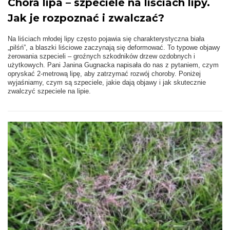
Chora lipa – szpeciele na liściach lipy.
Jak je rozpoznać i zwalczać?
Na liściach młodej lipy często pojawia się charakterystyczna biała
„pilśń”, a blaszki liściowe zaczynają się deformować. To typowe objawy
żerowania szpecieli – groźnych szkodników drzew ozdobnych i
użytkowych. Pani Janina Gugnacka napisała do nas z pytaniem, czym
opryskać 2-metrową lipę, aby zatrzymać rozwój choroby. Poniżej
wyjaśniamy, czym są szpeciele, jakie dają objawy i jak skutecznie
zwalczyć szpeciele na lipie.