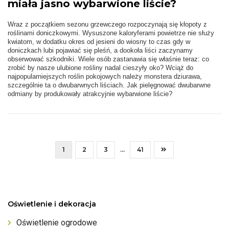
miała jasno wybarwione liście?
Wraz z początkiem sezonu grzewczego rozpoczynają się kłopoty z
roślinami doniczkowymi. Wysuszone kaloryferami powietrze nie służy
kwiatom, w dodatku okres od jesieni do wiosny to czas gdy w
doniczkach lubi pojawiać się pleśń, a dookoła liści zaczynamy
obserwować szkodniki. Wiele osób zastanawia się właśnie teraz: co
zrobić by nasze ulubione rośliny nadal cieszyły oko? Wciąż do
najpopularniejszych roślin pokojowych należy monstera dziurawa,
szczególnie ta o dwubarwnych liściach. Jak pielęgnować dwubarwne
odmiany by produkowały atrakcyjnie wybarwione liście?
1
2
3
...
41
Oświetlenie i dekoracja
Oświetlenie ogrodowe