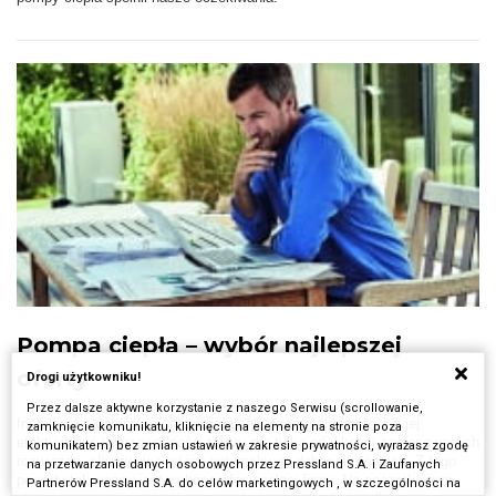
Pompa ciepła – wybór najlepszej
oferty
Drogi użytkowniku!
Przez dalsze aktywne korzystanie z naszego Serwisu (scrollowanie,
Instalacja z pompą ciepła zawiera cały szereg elementów, a jej
zamknięcie komunikatu, kliknięcie na elementy na stronie poza
efektywność i niezawodność zależy nie tylko od jakości zastosowanych
komunikatem) bez zmian ustawień w zakresie prywatności, wyrażasz zgodę
rozwiązań, ale również od ich optymalnego doboru i montażu. Z tego
na przetwarzanie danych osobowych przez Pressland S.A. i Zaufanych
powodu tak ważny jest wybór profesjonalnej firmy. Na początkowym
Partnerów Pressland S.A. do celów marketingowych , w szczególności na