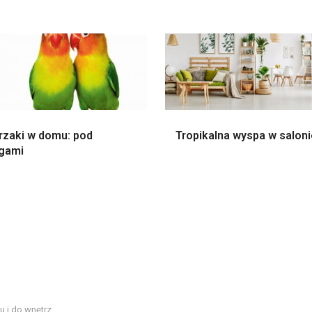
rzaki w domu: pod
Tropikalna wyspa w salon
gami
u i do wnętrz