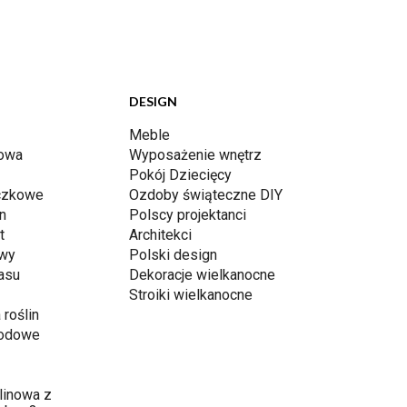
DESIGN
Meble
dowa
Wyposażenie wnętrz
Pokój Dziecięcy
iczkowe
Ozdoby świąteczne DIY
n
Polscy projektanci
t
Architekci
awy
Polski design
rasu
Dekoracje wielkanocne
Stroiki wielkanocne
 roślin
rodowe
linowa z