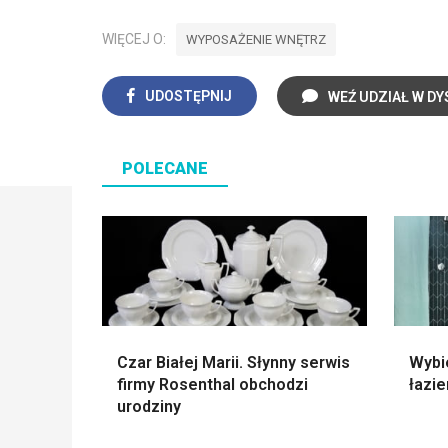
WIĘCEJ O:
WYPOSAŻENIE WNĘTRZ
UDOSTĘPNIJ
WEŹ UDZIAŁ W DY
POLECANE
Czar Białej Marii. Słynny serwis
Wybi
firmy Rosenthal obchodzi
łazie
urodziny