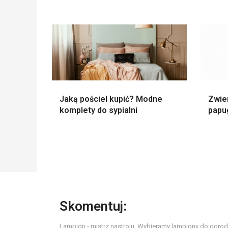
Jaką pościel kupić? Modne
Zwie
komplety do sypialni
papu
Skomentuj:
Lampion - mistrz nastroju. Wybieramy lampiony do ogrod