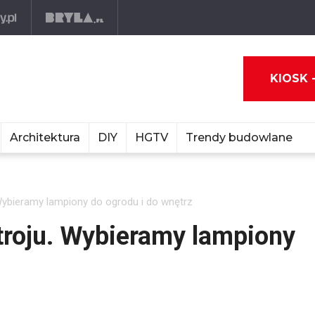
KIOSK 
Architektura
DIY
HGTV
Trendy budowlane
Wybieramy lampiony do ogrodu i do wnętrz
troju. Wybieramy lampiony