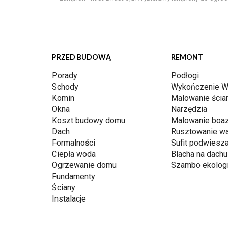
PRZED BUDOWĄ
REMONT
Porady
Podłogi
Schody
Wykończenie W
Komin
Malowanie ścia
Okna
Narzędzia
Koszt budowy domu
Malowanie boaz
Dach
Rusztowanie w
Formalności
Sufit podwiesz
Ciepła woda
Blacha na dachu
Ogrzewanie domu
Szambo ekolog
Fundamenty
Ściany
Instalacje