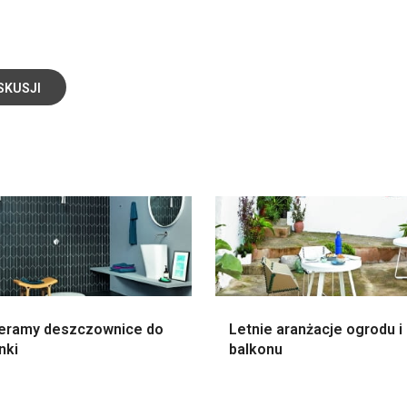
SKUSJI
eramy deszczownice do
Letnie aranżacje ogrodu i
nki
balkonu