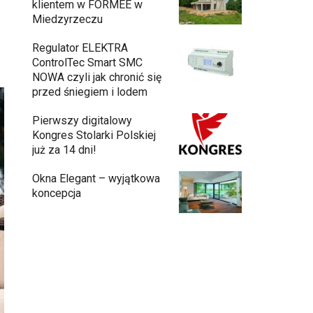
klientem w FORMEE w
Miedzyrzeczu
Regulator ELEKTRA
ControlTec Smart SMC
NOWA czyli jak chronić się
przed śniegiem i lodem
Pierwszy digitalowy
Kongres Stolarki Polskiej
już za 14 dni!
Okna Elegant – wyjątkowa
koncepcja
Budowa domu z gotowych modułów – jak
przebiega cały proces?
Meble ogrodowe drewniane, metalowe
czy z technorattanu? Plusy i minusy