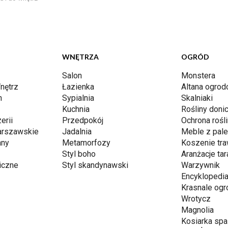
WNĘTRZA
OGRÓD
Salon
Monstera
nętrz
Łazienka
Altana ogro
n
Sypialnia
Skalniaki
Kuchnia
Rośliny don
erii
Przedpokój
Ochrona rośli
arszawskie
Jadalnia
Meble z pale
any
Metamorfozy
Koszenie tr
Styl boho
Aranżacje ta
iczne
Styl skandynawski
Warzywnik
Encyklopedia
Krasnale og
Wrotycz
Magnolia
Kosiarka spa