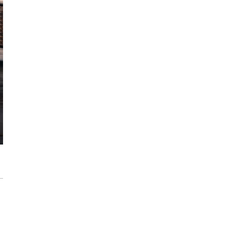
każdego rozwiązania.
Jak urządzić funkcjonalną i nowoczesną
łazienkę? Praktyczny poradnik
Dom pod inteligentną ochroną podczas
wakacji
Jak dbać o drewniane meble, aby służyły
przez dekady? Zasady pielęgnacji