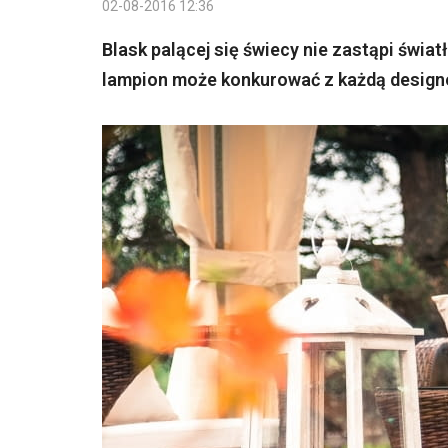
02-08-2016 12:36
Blask palącej się świecy nie zastąpi świa
lampion może konkurować z każdą design