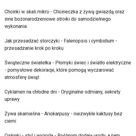
Choinki w skali mikro - Choineczka z żywą gwiazdą oraz
inne bożonarodzeniowe stroiki do samodzielnego
wykonania
Jak przesadzać storczyki - Falenopsis i cymbidium -
przesadzanie krok po kroku
Świąteczne światełka - Płomyki świec i światło elektryczne
- pomysłowe dekoracje, które pomogą wyczarować
atmosferę świąt
Cyklamen na chłodne dni - Oryginalne odmiany, sekrety
uprawy
Żywa skamielina - Ariokarpusy - niezwykłe kaktusy bez
cierni
Osłonki - styl i wygoda - Roślinom dodają urody, a nam