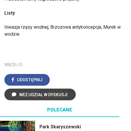
Listy
Inwazja rzęsy wodnej; Brzozowa antykoncepcja, Murek w
wodzie
WIĘCEJ O:
UDOSTĘPNIJ
WEŹ UDZIAŁ W DYSKUSJI
POLECANE
Park Skaryszewski