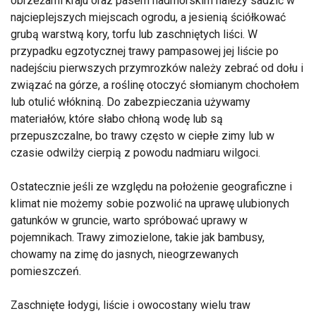
obrzeżami kraju oraz pasem nadmorskim należy sadzić w
najcieplejszych miejscach ogrodu, a jesienią ściółkować
grubą warstwą kory, torfu lub zaschniętych liści. W
przypadku egzotycznej trawy pampasowej jej liście po
nadejściu pierwszych przymrozków należy zebrać od dołu i
związać na górze, a roślinę otoczyć słomianym chochołem
lub otulić włókniną. Do zabezpieczania używamy
materiałów, które słabo chłoną wodę lub są
przepuszczalne, bo trawy często w ciepłe zimy lub w
czasie odwilży cierpią z powodu nadmiaru wilgoci.
Ostatecznie jeśli ze względu na położenie geograficzne i
klimat nie możemy sobie pozwolić na uprawę ulubionych
gatunków w gruncie, warto spróbować uprawy w
pojemnikach. Trawy zimozielone, takie jak bambusy,
chowamy na zimę do jasnych, nieogrzewanych
pomieszczeń.
Zaschnięte łodygi, liście i owocostany wielu traw