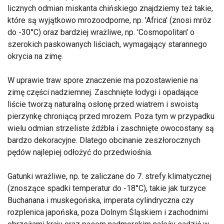
licznych odmian miskanta chińskiego znajdziemy też takie,
które są wyjątkowo mrozoodporne, np. 'Africa' (znosi mróz
do -30°C) oraz bardziej wrażliwe, np. 'Cosmopolitan' o
szerokich paskowanych liściach, wymagający starannego
okrycia na zimę.
W uprawie traw spore znaczenie ma pozostawienie na
zimę części nadziemnej. Zaschnięte łodygi i opadające
liście tworzą naturalną osłonę przed wiatrem i swoistą
pierzynkę chroniącą przed mrozem. Poza tym w przypadku
wielu odmian strzeliste źdźbła i zaschnięte owocostany są
bardzo dekoracyjne. Dlatego obcinanie zeszłorocznych
pędów najlepiej odłożyć do przedwiośnia.
Gatunki wrażliwe, np. te zaliczane do 7. strefy klimatycznej
(znoszące spadki temperatur do -18°C), takie jak turzyce
Buchanana i muskegońska, imperata cylindryczna czy
rozplenica japońska, poza Dolnym Śląskiem i zachodnimi