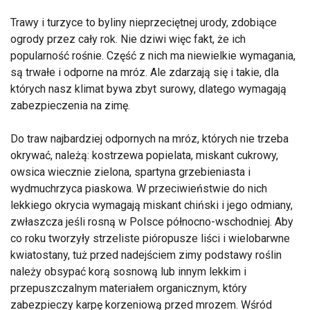
Trawy i turzyce to byliny nieprzeciętnej urody, zdobiące
ogrody przez cały rok. Nie dziwi więc fakt, że ich
popularność rośnie. Część z nich ma niewielkie wymagania,
są trwałe i odporne na mróz. Ale zdarzają się i takie, dla
których nasz klimat bywa zbyt surowy, dlatego wymagają
zabezpieczenia na zimę.
Do traw najbardziej odpornych na mróz, których nie trzeba
okrywać, należą: kostrzewa popielata, miskant cukrowy,
owsica wiecznie zielona, spartyna grzebieniasta i
wydmuchrzyca piaskowa. W przeciwieństwie do nich
lekkiego okrycia wymagają miskant chiński i jego odmiany,
zwłaszcza jeśli rosną w Polsce północno-wschodniej. Aby
co roku tworzyły strzeliste pióropusze liści i wielobarwne
kwiatostany, tuż przed nadejściem zimy podstawy roślin
należy obsypać korą sosnową lub innym lekkim i
przepuszczalnym materiałem organicznym, który
zabezpieczy karpę korzeniową przed mrozem. Wśród