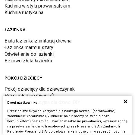
Kuchnia w stylu prowansalskim
Kuchnia rustykalna
ŁAZIENKA
Biała łazienka z imitacją drewna
Łazienka marmur szary
Oświetlenie do łazienki
Beżowo złota łazienka
POKÓJ DZIECIĘCY
Pokój dziecięcy dla dziewczynek
Pokój młodzieżowy loft
Tablica manipulacyjna dla dzieci DIY
Drogi użytkowniku!
Przez dalsze aktywne korzystanie z naszego Serwisu (scrollowanie,
zamknięcie komunikatu, kliknięcie na elementy na stronie poza
SYPIALNIA
komunikatem) bez zmian ustawień w zakresie prywatności, wyrażasz zgodę
na przetwarzanie danych osobowych przez Pressland S.A. i Zaufanych
Aranżacje wnętrz: stylowe sypialnie
Partnerów Pressland S.A. do celów marketingowych , w szczególności na