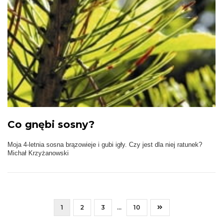
Co gnębi sosny?
Moja 4-letnia sosna brązowieje i gubi igły. Czy jest dla niej ratunek?
Michał Krzyżanowski
1
2
3
...
10