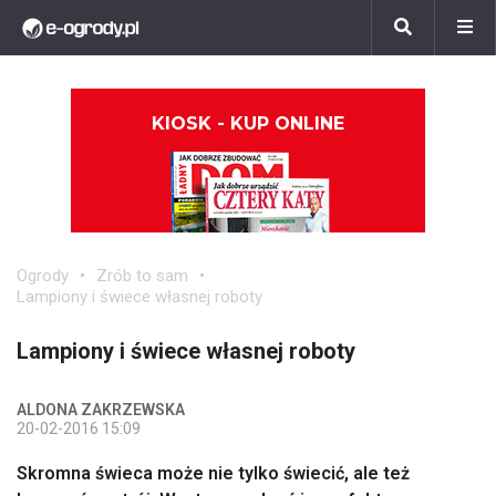
KIOSK - KUP ONLINE
Ogrody
Zrób to sam
Lampiony i świece własnej roboty
Lampiony i świece własnej roboty
ALDONA ZAKRZEWSKA
20-02-2016 15:09
Skromna świeca może nie tylko świecić, ale też