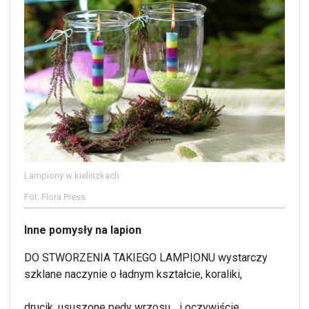
Lampiony w kieliszkach
Fot. Flora Press
Inne pomysły na lapion
DO STWORZENIA TAKIEGO LAMPIONU wystarczy
szklane naczynie o ładnym kształcie, koraliki,
drucik, ususzone pędy wrzosu... i oczywiście