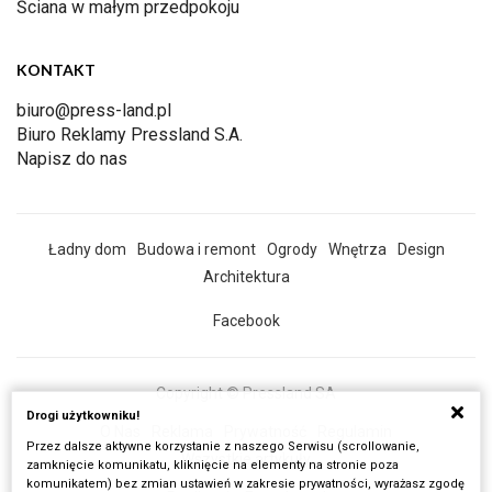
Ściana w małym przedpokoju
KONTAKT
biuro@press-land.pl
Biuro Reklamy Pressland S.A.
Napisz do nas
Ładny dom
Budowa i remont
Ogrody
Wnętrza
Design
Architektura
Facebook
Copyright © Pressland SA
Drogi użytkowniku!
O Nas
Reklama
Prywatność
Regulamin
Przez dalsze aktywne korzystanie z naszego Serwisu (scrollowanie,
Wszystkie artykuły
zamknięcie komunikatu, kliknięcie na elementy na stronie poza
komunikatem) bez zmian ustawień w zakresie prywatności, wyrażasz zgodę